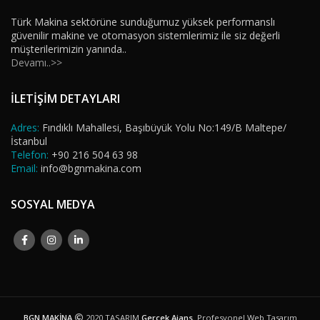
Türk Makina sektörüne sunduğumuz yüksek performanslı
güvenilir makine ve otomasyon sistemlerimiz ile siz değerli
müşterilerimizin yanında..
Devamı..>>
İLETİŞİM DETAYLARI
Adres:
Fındıklı Mahallesi, Başıbüyük Yolu No:149/B Maltepe/
İstanbul
Telefon:
+90 216 504 63 98
Email:
info@bgnmakina.com
SOSYAL MEDYA
BGN MAKİNA
2020 TASARIM
Gerçek Ajans
. Profesyonel Web Tasarım