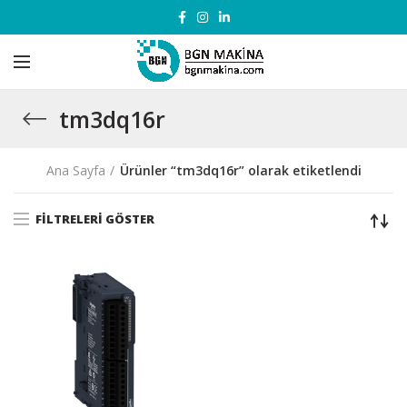
tm3dq16r
Ana Sayfa
Ürünler “tm3dq16r” olarak etiketlendi
FILTRELERI GÖSTER