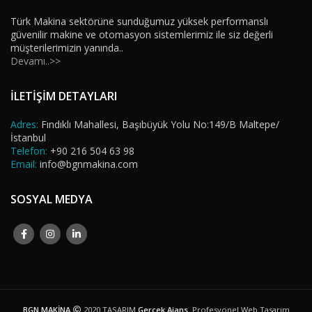
Türk Makina sektörüne sunduğumuz yüksek performanslı
güvenilir makine ve otomasyon sistemlerimiz ile siz değerli
müşterilerimizin yanında..
Devamı..>>
İLETİŞİM DETAYLARI
Adres:
Fındıklı Mahallesi, Başıbüyük Yolu No:149/B Maltepe/
İstanbul
Telefon:
+90 216 504 63 98
Email:
info@bgnmakina.com
SOSYAL MEDYA
BGN MAKİNA
2020 TASARIM
Gerçek Ajans
. Profesyonel Web Tasarım