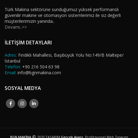
Türk Makina sektörüne sunduğumuz yüksek performanslı
güvenilir makine ve otomasyon sistemlerimiz ile siz değerli
müşterilerimizin yanında..
Devamı..>>
İLETİŞİM DETAYLARI
Adres:
Fındıklı Mahallesi, Başıbüyük Yolu No:149/B Maltepe/
İstanbul
Telefon:
+90 216 504 63 98
Email:
info@bgnmakina.com
SOSYAL MEDYA
BGN MAKİNA
2020 TASARIM
Gerçek Ajans
. Profesyonel Web Tasarım