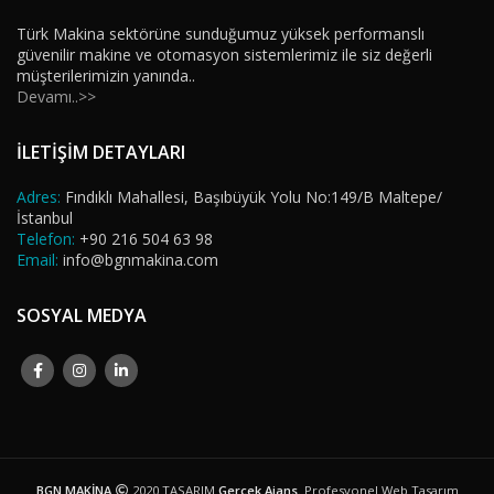
Türk Makina sektörüne sunduğumuz yüksek performanslı
güvenilir makine ve otomasyon sistemlerimiz ile siz değerli
müşterilerimizin yanında..
Devamı..>>
İLETİŞİM DETAYLARI
Adres:
Fındıklı Mahallesi, Başıbüyük Yolu No:149/B Maltepe/
İstanbul
Telefon:
+90 216 504 63 98
Email:
info@bgnmakina.com
SOSYAL MEDYA
BGN MAKİNA
2020 TASARIM
Gerçek Ajans
. Profesyonel Web Tasarım