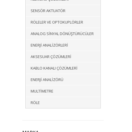
SENSÖR AKTUATÖR
RÖLELER VE OPTOKUPLÖRLER
ANALOG SINYAL DÖNÜŞTÜRÜCÜLER
ENERJI ANALIZÖRLERI
AKSESUAR ÇÖZÜMLERI
KABLO KANALI ÇÖZÜMLERI
ENERJI ANALIZÖRÜ
MULTIMETRE
RÖLE