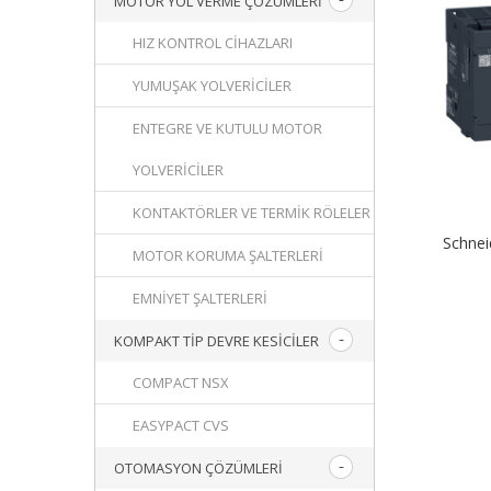
MOTOR YOL VERME ÇÖZÜMLERI
HIZ KONTROL CIHAZLARI
YUMUŞAK YOLVERICILER
ENTEGRE VE KUTULU MOTOR
YOLVERICILER
KONTAKTÖRLER VE TERMIK RÖLELER
Schne
MOTOR KORUMA ŞALTERLERI
EMNIYET ŞALTERLERI
KOMPAKT TIP DEVRE KESICILER
COMPACT NSX
EASYPACT CVS
OTOMASYON ÇÖZÜMLERI