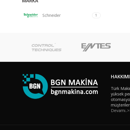
MARKA
Schneider
1
HAKKIM
Türk Maki
yüksek per
otomasyon 
müşteriler
Devamı..>