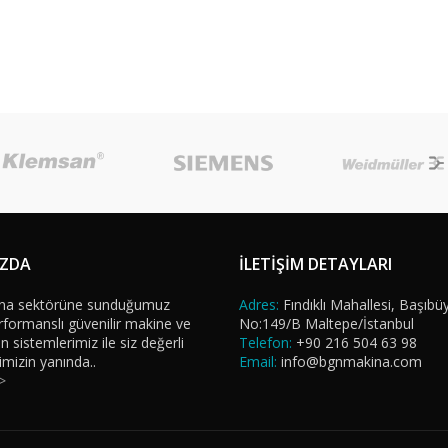
IZDA
İLETİŞİM DETAYLARI
na sektörüne sunduğumuz
Adres:
Fındıklı Mahallesi, Başıbü
formanslı güvenilir makine ve
No:149/B Maltepe/İstanbul
sistemlerimiz ile siz değerli
Telefon:
+90 216 504 63 98
imizin yanında..
Email:
info@bgnmakina.com
>