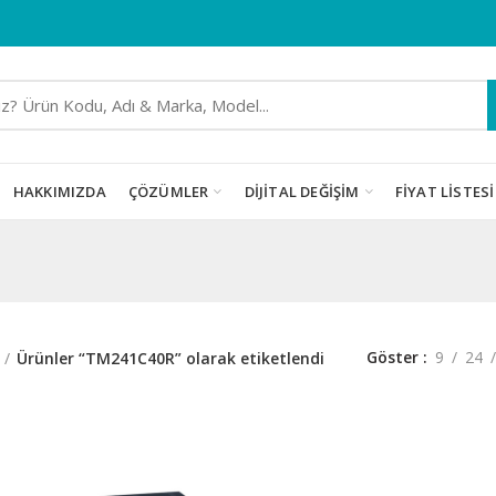
HAKKIMIZDA
ÇÖZÜMLER
DIJITAL DEĞIŞIM
FIYAT LISTESI
Göster
9
24
Ürünler “TM241C40R” olarak etiketlendi