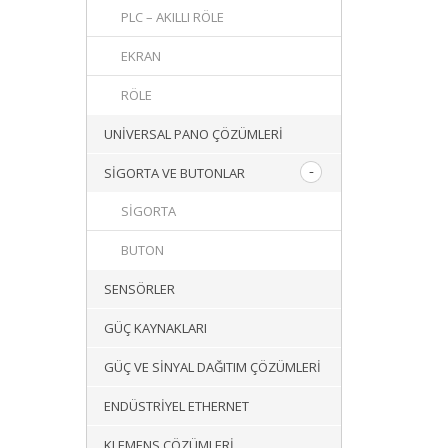
PLC – AKILLI RÖLE
EKRAN
RÖLE
UNIVERSAL PANO ÇÖZÜMLERI
SIGORTA VE BUTONLAR
SIGORTA
BUTON
SENSÖRLER
GÜÇ KAYNAKLARI
GÜÇ VE SINYAL DAĞITIM ÇÖZÜMLERI
ENDÜSTRIYEL ETHERNET
KLEMENS ÇÖZÜMLERI