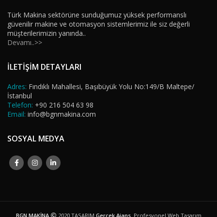
Türk Makina sektörüne sunduğumuz yüksek performanslı
güvenilir makine ve otomasyon sistemlerimiz ile siz değerli
müşterilerimizin yanında..
Devamı..>>
İLETİŞİM DETAYLARI
Adres:
Fındıklı Mahallesi, Başıbüyük Yolu No:149/B Maltepe/
İstanbul
Telefon:
+90 216 504 63 98
Email:
info@bgnmakina.com
SOSYAL MEDYA
BGN MAKİNA
2020 TASARIM
Gerçek Ajans
. Profesyonel Web Tasarım