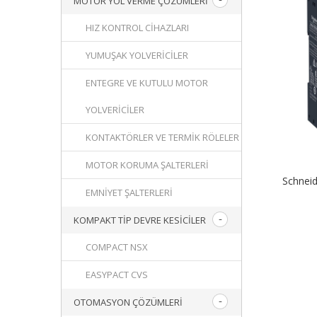
MOTOR YOL VERME ÇÖZÜMLERI
HIZ KONTROL CIHAZLARI
YUMUŞAK YOLVERICILER
ENTEGRE VE KUTULU MOTOR
YOLVERICILER
KONTAKTÖRLER VE TERMIK RÖLELER
MOTOR KORUMA ŞALTERLERI
Schnei
EMNIYET ŞALTERLERI
KOMPAKT TIP DEVRE KESICILER
COMPACT NSX
EASYPACT CVS
OTOMASYON ÇÖZÜMLERI