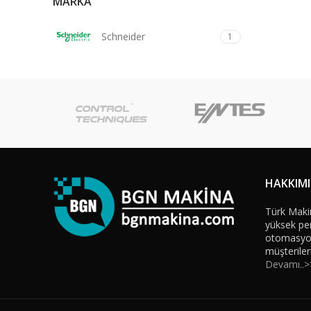
MARKA
Schneider
1
HAKKIM
Türk Maki
yüksek per
otomasyon 
müşteriler
Devamı..>