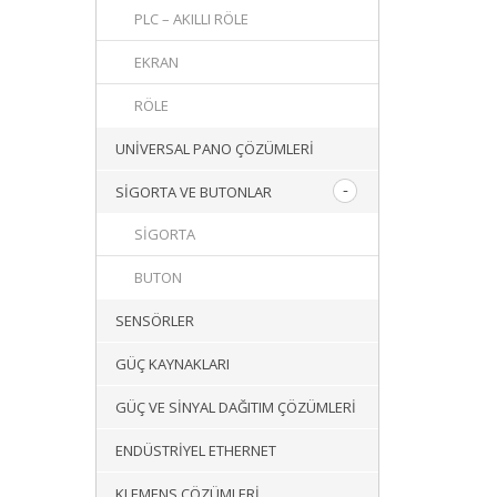
PLC – AKILLI RÖLE
EKRAN
RÖLE
UNIVERSAL PANO ÇÖZÜMLERI
SIGORTA VE BUTONLAR
SIGORTA
BUTON
SENSÖRLER
GÜÇ KAYNAKLARI
GÜÇ VE SINYAL DAĞITIM ÇÖZÜMLERI
ENDÜSTRIYEL ETHERNET
KLEMENS ÇÖZÜMLERI