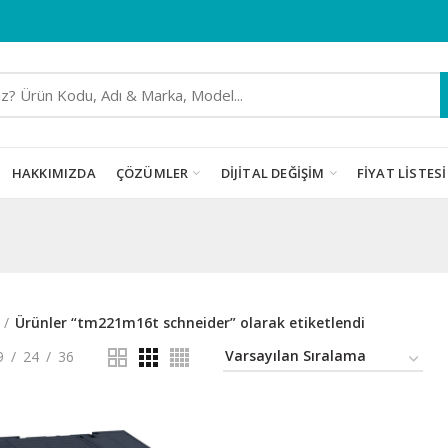
HAKKIMIZDA
ÇÖZÜMLER
DIJITAL DEĞIŞIM
FIYAT LISTESI
Ürünler “tm221m16t schneider” olarak etiketlendi
9
24
36