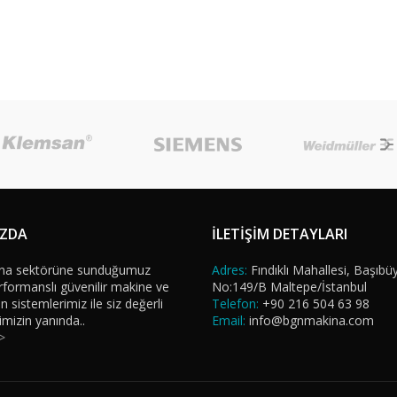
IZDA
İLETİŞİM DETAYLARI
na sektörüne sunduğumuz
Adres:
Fındıklı Mahallesi, Başıbü
formanslı güvenilir makine ve
No:149/B Maltepe/İstanbul
sistemlerimiz ile siz değerli
Telefon:
+90 216 504 63 98
imizin yanında..
Email:
info@bgnmakina.com
>