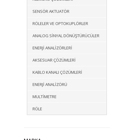
SENSÖR AKTUATÖR
RÖLELER VE OPTOKUPLÖRLER
ANALOG SINYAL DÖNÜŞTÜRÜCÜLER
ENERJI ANALIZÖRLERI
AKSESUAR ÇÖZÜMLERI
KABLO KANALI ÇÖZÜMLERI
ENERJI ANALIZÖRÜ
MULTIMETRE
RÖLE