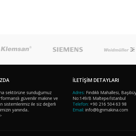
IZDA
İLETİŞİM DETAYLARI
na sektörüne sunduğumuz
Adres:
Fındıklı Mahallesi, Başıbü
formanslı güvenilir makine ve
No:149/B Maltepe/İstanbul
sistemlerimiz ile siz değerli
Telefon:
+90 216 504 63 98
imizin yanında..
Email:
info@bgnmakina.com
>