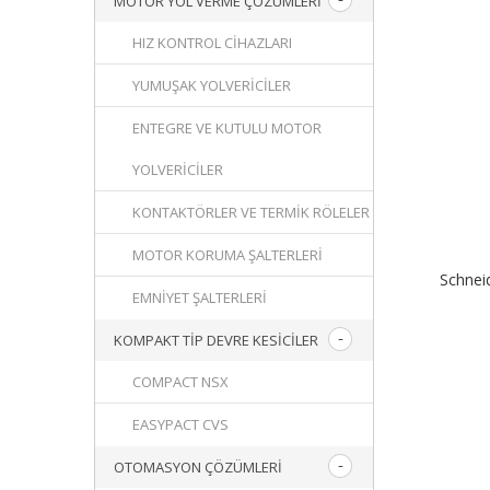
MOTOR YOL VERME ÇÖZÜMLERI
HIZ KONTROL CIHAZLARI
YUMUŞAK YOLVERICILER
ENTEGRE VE KUTULU MOTOR
YOLVERICILER
KONTAKTÖRLER VE TERMIK RÖLELER
MOTOR KORUMA ŞALTERLERI
Schnei
EMNIYET ŞALTERLERI
KOMPAKT TIP DEVRE KESICILER
COMPACT NSX
EASYPACT CVS
OTOMASYON ÇÖZÜMLERI