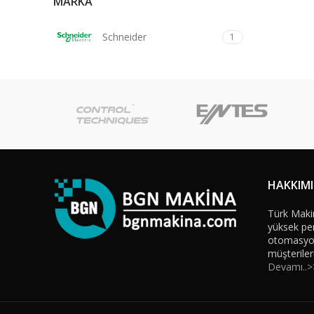
MARKA
Schneider
1
HAKKIM
Türk Maki
yüksek per
otomasyon 
müşteriler
Devamı..>