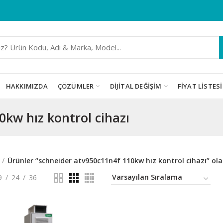
HAKKIMIZDA
ÇÖZÜMLER
DIJITAL DEĞIŞIM
FIYAT LISTESI
kw hız kontrol cihazı
Ürünler “schneider atv950c11n4f 110kw hız kontrol cihazı” ola
9
24
36