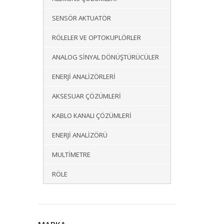
SENSÖR AKTUATÖR
RÖLELER VE OPTOKUPLÖRLER
ANALOG SINYAL DÖNÜŞTÜRÜCÜLER
ENERJI ANALIZÖRLERI
AKSESUAR ÇÖZÜMLERI
KABLO KANALI ÇÖZÜMLERI
ENERJI ANALIZÖRÜ
MULTIMETRE
RÖLE