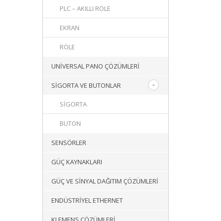
PLC – AKILLI RÖLE
EKRAN
RÖLE
UNIVERSAL PANO ÇÖZÜMLERI
SIGORTA VE BUTONLAR
SIGORTA
BUTON
SENSÖRLER
GÜÇ KAYNAKLARI
GÜÇ VE SINYAL DAĞITIM ÇÖZÜMLERI
ENDÜSTRIYEL ETHERNET
KLEMENS ÇÖZÜMLERI