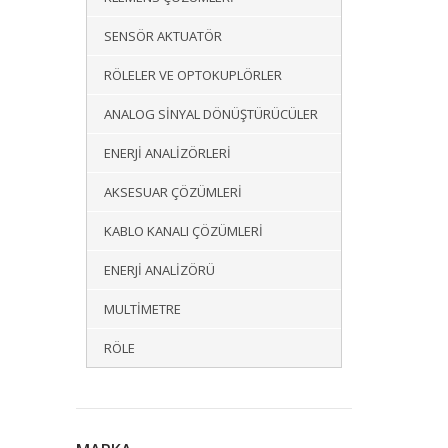
SENSÖR AKTUATÖR
RÖLELER VE OPTOKUPLÖRLER
ANALOG SINYAL DÖNÜŞTÜRÜCÜLER
ENERJI ANALIZÖRLERI
AKSESUAR ÇÖZÜMLERI
KABLO KANALI ÇÖZÜMLERI
ENERJI ANALIZÖRÜ
MULTIMETRE
RÖLE