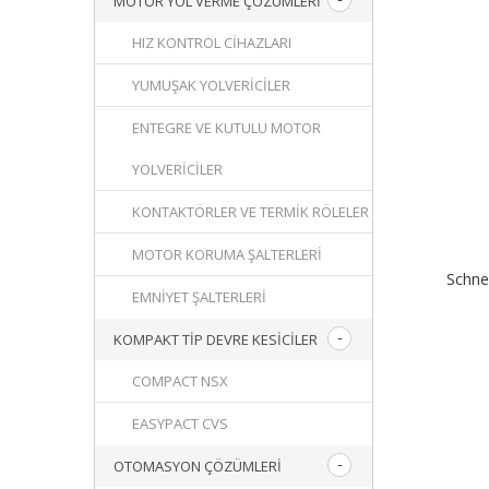
MOTOR YOL VERME ÇÖZÜMLERI
HIZ KONTROL CIHAZLARI
YUMUŞAK YOLVERICILER
ENTEGRE VE KUTULU MOTOR
YOLVERICILER
KONTAKTÖRLER VE TERMIK RÖLELER
MOTOR KORUMA ŞALTERLERI
Schne
EMNIYET ŞALTERLERI
KOMPAKT TIP DEVRE KESICILER
COMPACT NSX
EASYPACT CVS
OTOMASYON ÇÖZÜMLERI