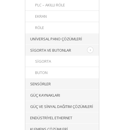
PLC – AKILLI RÖLE
EKRAN
RÖLE
UNIVERSAL PANO ÇÖZÜMLERI
SIGORTA VE BUTONLAR
SIGORTA
BUTON
SENSÖRLER
GÜÇ KAYNAKLARI
GÜÇ VE SINYAL DAĞITIM ÇÖZÜMLERI
ENDÜSTRIYEL ETHERNET
KLEMENS ÇÖZÜMLERI