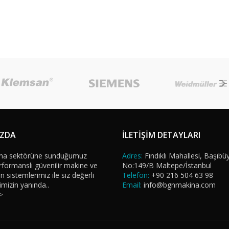
IZDA
İLETİŞİM DETAYLARI
na sektörüne sunduğumuz
Adres:
Fındıklı Mahallesi, Başıbü
formanslı güvenilir makine ve
No:149/B Maltepe/İstanbul
sistemlerimiz ile siz değerli
Telefon:
+90 216 504 63 98
imizin yanında..
Email:
info@bgnmakina.com
>