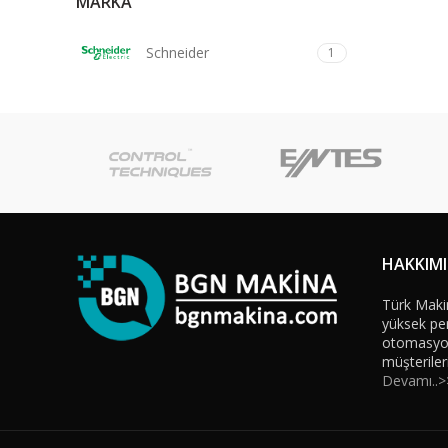
MARKA
Schneider
1
HAKKIM
Türk Maki
yüksek per
otomasyon 
müşteriler
Devamı..>