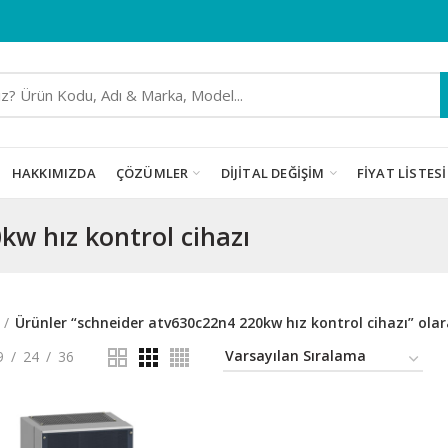
HAKKIMIZDA
ÇÖZÜMLER
DIJITAL DEĞIŞIM
FIYAT LISTESI
kw hız kontrol cihazı
Ürünler “schneider atv630c22n4 220kw hız kontrol cihazı” olar
9
24
36