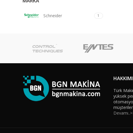
MARKA
Schneider
1
HAKKIM
Türk Maki
yüksek per
otomasyon 
müşteriler
Devamı..>