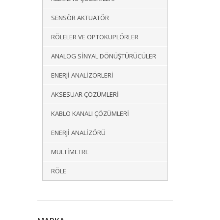
SENSÖR AKTUATÖR
RÖLELER VE OPTOKUPLÖRLER
ANALOG SINYAL DÖNÜŞTÜRÜCÜLER
ENERJI ANALIZÖRLERI
AKSESUAR ÇÖZÜMLERI
KABLO KANALI ÇÖZÜMLERI
ENERJI ANALIZÖRÜ
MULTIMETRE
RÖLE