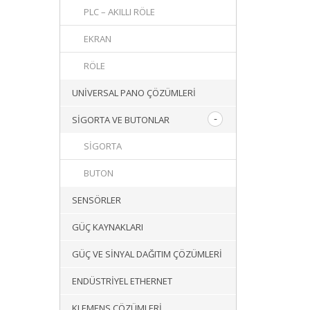
PLC – AKILLI RÖLE
EKRAN
RÖLE
UNIVERSAL PANO ÇÖZÜMLERI
SIGORTA VE BUTONLAR
SIGORTA
BUTON
SENSÖRLER
GÜÇ KAYNAKLARI
GÜÇ VE SINYAL DAĞITIM ÇÖZÜMLERI
ENDÜSTRIYEL ETHERNET
KLEMENS ÇÖZÜMLERI