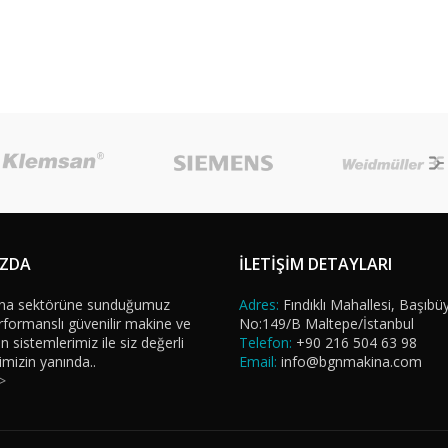
IZDA
İLETİŞİM DETAYLARI
na sektörüne sunduğumuz
Adres:
Fındıklı Mahallesi, Başıbü
formanslı güvenilir makine ve
No:149/B Maltepe/İstanbul
sistemlerimiz ile siz değerli
Telefon:
+90 216 504 63 98
imizin yanında..
Email:
info@bgnmakina.com
>