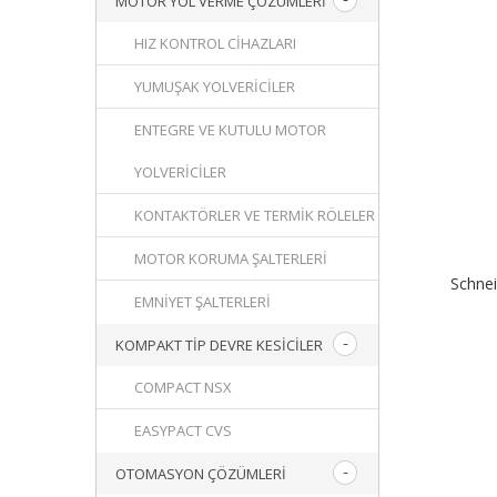
MOTOR YOL VERME ÇÖZÜMLERI
HIZ KONTROL CIHAZLARI
YUMUŞAK YOLVERICILER
ENTEGRE VE KUTULU MOTOR
YOLVERICILER
KONTAKTÖRLER VE TERMIK RÖLELER
MOTOR KORUMA ŞALTERLERI
Schne
EMNIYET ŞALTERLERI
KOMPAKT TIP DEVRE KESICILER
COMPACT NSX
EASYPACT CVS
OTOMASYON ÇÖZÜMLERI