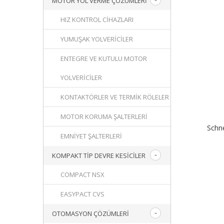
MOTOR YOL VERME ÇÖZÜMLERI
HIZ KONTROL CIHAZLARI
YUMUŞAK YOLVERICILER
ENTEGRE VE KUTULU MOTOR
YOLVERICILER
KONTAKTÖRLER VE TERMIK RÖLELER
MOTOR KORUMA ŞALTERLERI
Schn
EMNIYET ŞALTERLERI
KOMPAKT TIP DEVRE KESICILER
COMPACT NSX
EASYPACT CVS
OTOMASYON ÇÖZÜMLERI