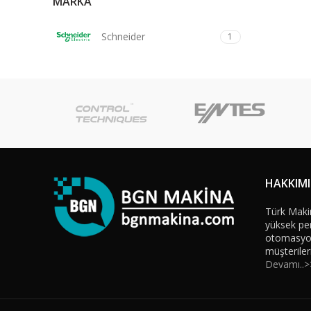
MARKA
Schneider
1
HAKKIM
Türk Maki
yüksek per
otomasyon 
müşteriler
Devamı..>