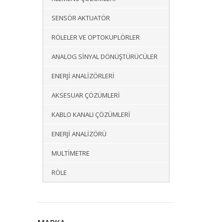
SENSÖR AKTUATÖR
RÖLELER VE OPTOKUPLÖRLER
ANALOG SINYAL DÖNÜŞTÜRÜCÜLER
ENERJI ANALIZÖRLERI
AKSESUAR ÇÖZÜMLERI
KABLO KANALI ÇÖZÜMLERI
ENERJI ANALIZÖRÜ
MULTIMETRE
RÖLE