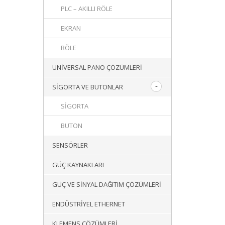
PLC – AKILLI RÖLE
EKRAN
RÖLE
UNIVERSAL PANO ÇÖZÜMLERI
SIGORTA VE BUTONLAR
SIGORTA
BUTON
SENSÖRLER
GÜÇ KAYNAKLARI
GÜÇ VE SINYAL DAĞITIM ÇÖZÜMLERI
ENDÜSTRIYEL ETHERNET
KLEMENS ÇÖZÜMLERI