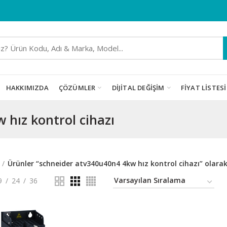
HAKKIMIZDA
ÇÖZÜMLER
DIJITAL DEĞIŞIM
FIYAT LISTESI
 hız kontrol cihazı
Ürünler “schneider atv340u40n4 4kw hız kontrol cihazı” olarak
9
24
36