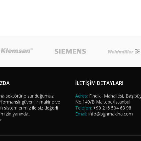
IZDA
İLETİŞİM DETAYLARI
na sektörüne sunduğumuz
Adres:
Fındıklı Mahallesi, Başıbü
formanslı güvenilir makine ve
No:149/B Maltepe/İstanbul
sistemlerimiz ile siz değerli
Telefon:
+90 216 504 63 98
imizin yanında..
Email:
info@bgnmakina.com
>