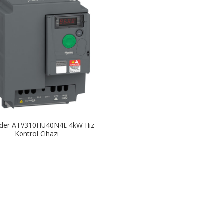
ider ATV310HU40N4E 4kW Hız
Kontrol Cihazı