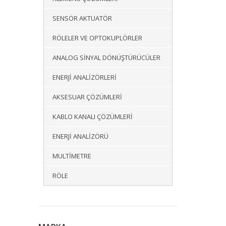
SENSÖR AKTUATÖR
RÖLELER VE OPTOKUPLÖRLER
ANALOG SINYAL DÖNÜŞTÜRÜCÜLER
ENERJI ANALIZÖRLERI
AKSESUAR ÇÖZÜMLERI
KABLO KANALI ÇÖZÜMLERI
ENERJI ANALIZÖRÜ
MULTIMETRE
RÖLE