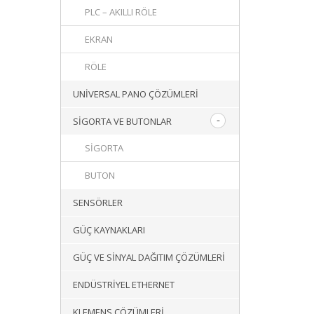
PLC – AKILLI RÖLE
EKRAN
RÖLE
UNIVERSAL PANO ÇÖZÜMLERI
SIGORTA VE BUTONLAR
SIGORTA
BUTON
SENSÖRLER
GÜÇ KAYNAKLARI
GÜÇ VE SINYAL DAĞITIM ÇÖZÜMLERI
ENDÜSTRIYEL ETHERNET
KLEMENS ÇÖZÜMLERI