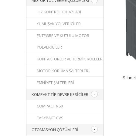
MOTOR YOL VERME ÇÖZÜMLERI
HIZ KONTROL CIHAZLARI
YUMUŞAK YOLVERICILER
ENTEGRE VE KUTULU MOTOR
YOLVERICILER
KONTAKTÖRLER VE TERMIK RÖLELER
MOTOR KORUMA ŞALTERLERI
Schne
EMNIYET ŞALTERLERI
KOMPAKT TIP DEVRE KESICILER
COMPACT NSX
EASYPACT CVS
OTOMASYON ÇÖZÜMLERI