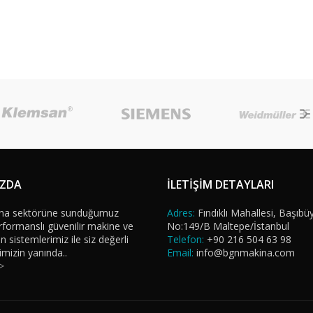
IZDA
İLETİŞİM DETAYLARI
na sektörüne sunduğumuz
Adres:
Fındıklı Mahallesi, Başıbü
formanslı güvenilir makine ve
No:149/B Maltepe/İstanbul
sistemlerimiz ile siz değerli
Telefon:
+90 216 504 63 98
imizin yanında..
Email:
info@bgnmakina.com
>