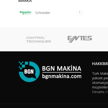
MARKA
Schneider
1
HAKKIM
Türk Maki
yüksek per
otomasyon 
müşteriler
Devamı..>