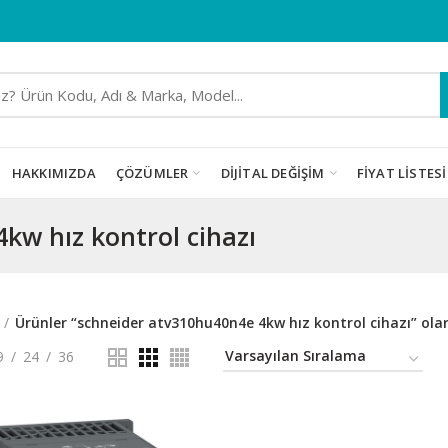
HAKKIMIZDA
ÇÖZÜMLER
DIJITAL DEĞIŞIM
FIYAT LISTESI
kw hız kontrol cihazı
Ürünler “schneider atv310hu40n4e 4kw hız kontrol cihazı” olar
9
24
36