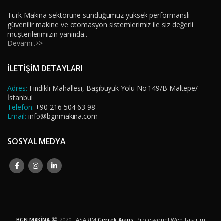
Türk Makina sektörüne sunduğumuz yüksek performanslı
güvenilir makine ve otomasyon sistemlerimiz ile siz değerli
müşterilerimizin yanında..
Devamı..>>
İLETİŞİM DETAYLARI
Adres:
Fındıklı Mahallesi, Başıbüyük Yolu No:149/B Maltepe/
İstanbul
Telefon:
+90 216 504 63 98
Email:
info@bgnmakina.com
SOSYAL MEDYA
BGN MAKİNA
2020 TASARIM
Gerçek Ajans
. Profesyonel Web Tasarım