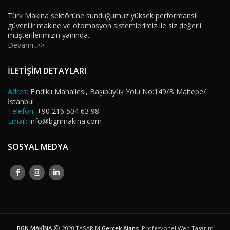
Türk Makina sektörüne sunduğumuz yüksek performanslı
güvenilir makine ve otomasyon sistemlerimiz ile siz değerli
müşterilerimizin yanında..
Devamı..>>
İLETİŞİM DETAYLARI
Adres:
Fındıklı Mahallesi, Başıbüyük Yolu No:149/B Maltepe/
İstanbul
Telefon:
+90 216 504 63 98
Email:
info@bgnmakina.com
SOSYAL MEDYA
BGN MAKİNA
2020 TASARIM
Gerçek Ajans
. Profesyonel Web Tasarım