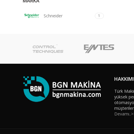
MARKA
Schneider
1
HAKKIM
Türk Maki
yüksek per
otomasyon 
müşteriler
Devamı..>