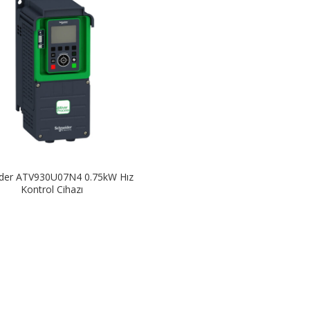
ider ATV930U07N4 0.75kW Hız
Kontrol Cihazı