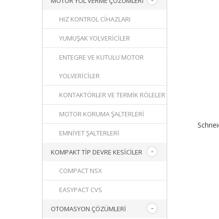
MOTOR YOL VERME ÇÖZÜMLERI
HIZ KONTROL CIHAZLARI
YUMUŞAK YOLVERICILER
ENTEGRE VE KUTULU MOTOR
YOLVERICILER
KONTAKTÖRLER VE TERMIK RÖLELER
MOTOR KORUMA ŞALTERLERI
Schne
EMNIYET ŞALTERLERI
KOMPAKT TIP DEVRE KESICILER
COMPACT NSX
EASYPACT CVS
OTOMASYON ÇÖZÜMLERI