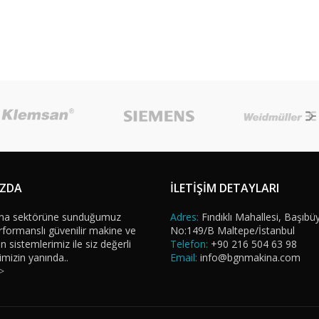
IZDA
İLETİŞİM DETAYLARI
na sektörüne sunduğumuz
Adres:
Fındıklı Mahallesi, Başıbü
formanslı güvenilir makine ve
No:149/B Maltepe/İstanbul
sistemlerimiz ile siz değerli
Telefon:
+90 216 504 63 98
imizin yanında..
Email:
info@bgnmakina.com
>