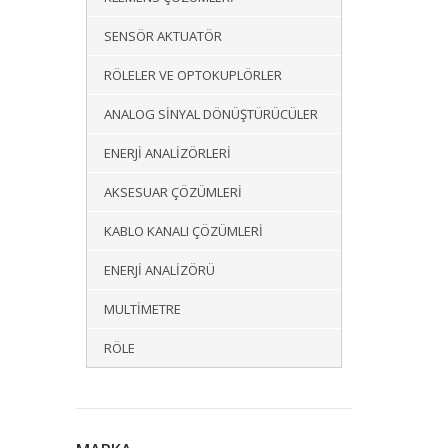
SENSÖR AKTUATÖR
RÖLELER VE OPTOKUPLÖRLER
ANALOG SINYAL DÖNÜŞTÜRÜCÜLER
ENERJI ANALIZÖRLERI
AKSESUAR ÇÖZÜMLERI
KABLO KANALI ÇÖZÜMLERI
ENERJI ANALIZÖRÜ
MULTIMETRE
RÖLE