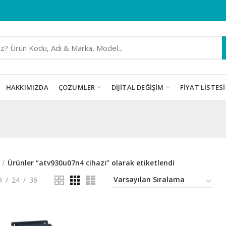
HAKKIMIZDA
ÇÖZÜMLER
DIJITAL DEĞIŞIM
FIYAT LISTESI
Ürünler “atv930u07n4 cihazı” olarak etiketlendi
9
24
36