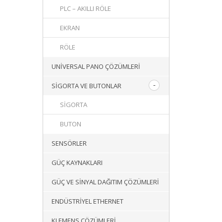
PLC – AKILLI RÖLE
EKRAN
RÖLE
UNIVERSAL PANO ÇÖZÜMLERI
SIGORTA VE BUTONLAR
SIGORTA
BUTON
SENSÖRLER
GÜÇ KAYNAKLARI
GÜÇ VE SINYAL DAĞITIM ÇÖZÜMLERI
ENDÜSTRIYEL ETHERNET
KLEMENS ÇÖZÜMLERI