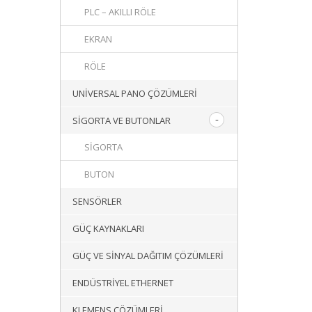
PLC – AKILLI RÖLE
EKRAN
RÖLE
UNIVERSAL PANO ÇÖZÜMLERI
SIGORTA VE BUTONLAR
SIGORTA
BUTON
SENSÖRLER
GÜÇ KAYNAKLARI
GÜÇ VE SINYAL DAĞITIM ÇÖZÜMLERI
ENDÜSTRIYEL ETHERNET
KLEMENS ÇÖZÜMLERI