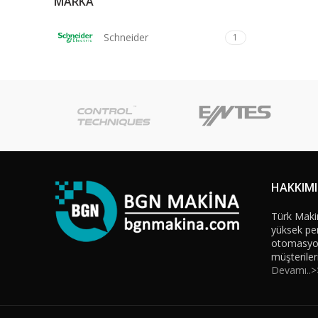
MARKA
Schneider
1
HAKKIM
Türk Maki
yüksek per
otomasyon 
müşteriler
Devamı..>