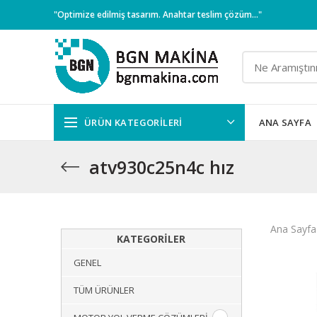
"Optimize edilmiş tasarım. Anahtar teslim çözüm..."
ÜRÜN KATEGORILERI
ANA SAYFA
atv930c25n4c hız
Ana Sayfa
KATEGORILER
GENEL
TÜM ÜRÜNLER