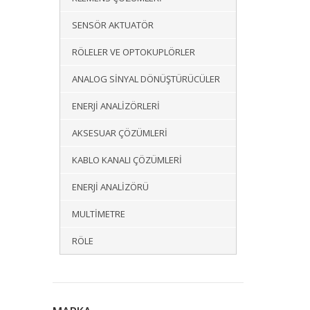
SENSÖR AKTUATÖR
RÖLELER VE OPTOKUPLÖRLER
ANALOG SINYAL DÖNÜŞTÜRÜCÜLER
ENERJI ANALIZÖRLERI
AKSESUAR ÇÖZÜMLERI
KABLO KANALI ÇÖZÜMLERI
ENERJI ANALIZÖRÜ
MULTIMETRE
RÖLE