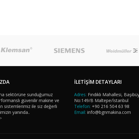
IZDA
İLETİŞİM DETAYLARI
na sektörüne sunduğumuz
Adres:
Fındıklı Mahallesi, Başıbü
formanslı güvenilir makine ve
No:149/B Maltepe/İstanbul
sistemlerimiz ile siz değerli
Telefon:
+90 216 504 63 98
imizin yanında..
Email:
info@bgnmakina.com
>