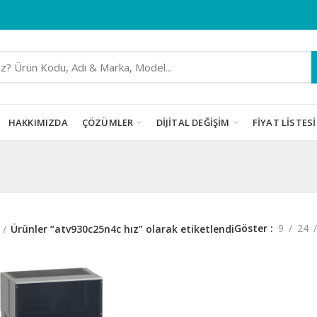
HAKKIMIZDA
ÇÖZÜMLER
DIJITAL DEĞIŞIM
FIYAT LISTESI
Göster
9
24
Ürünler “atv930c25n4c hız” olarak etiketlendi