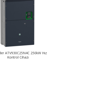
der ATV930C25N4C 250kW Hız
Kontrol Cihazı