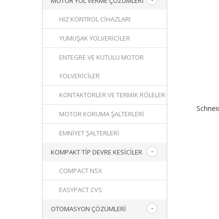
MOTOR YOL VERME ÇÖZÜMLERI
HIZ KONTROL CIHAZLARI
YUMUŞAK YOLVERICILER
ENTEGRE VE KUTULU MOTOR
YOLVERICILER
KONTAKTÖRLER VE TERMIK RÖLELER
Schnei
MOTOR KORUMA ŞALTERLERI
EMNIYET ŞALTERLERI
KOMPAKT TIP DEVRE KESICILER
COMPACT NSX
EASYPACT CVS
OTOMASYON ÇÖZÜMLERI