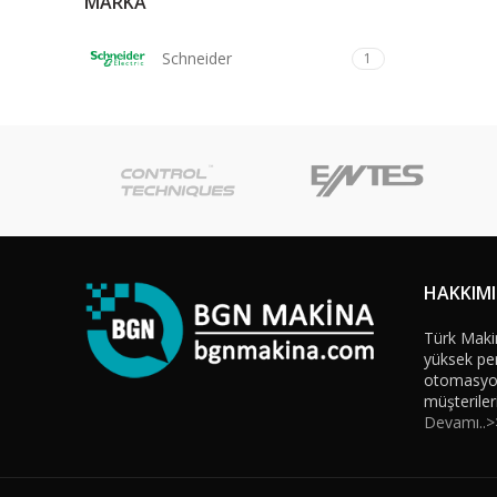
MARKA
Schneider
1
HAKKIM
Türk Maki
yüksek per
otomasyon 
müşteriler
Devamı..>