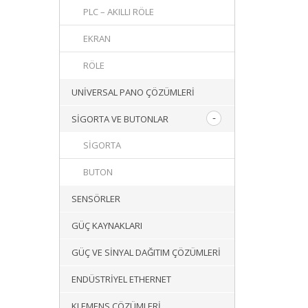
PLC – AKILLI RÖLE
EKRAN
RÖLE
UNIVERSAL PANO ÇÖZÜMLERI
SIGORTA VE BUTONLAR
SIGORTA
BUTON
SENSÖRLER
GÜÇ KAYNAKLARI
GÜÇ VE SINYAL DAĞITIM ÇÖZÜMLERI
ENDÜSTRIYEL ETHERNET
KLEMENS ÇÖZÜMLERI