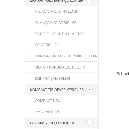
MOTOR YOL VERME ÇÖZÜMLERI
HIZ KONTROL CIHAZLARI
YUMUŞAK YOLVERICILER
ENTEGRE VE KUTULU MOTOR
YOLVERICILER
KONTAKTÖRLER VE TERMIK RÖLELER
MOTOR KORUMA ŞALTERLERI
Schne
EMNIYET ŞALTERLERI
KOMPAKT TIP DEVRE KESICILER
COMPACT NSX
EASYPACT CVS
OTOMASYON ÇÖZÜMLERI