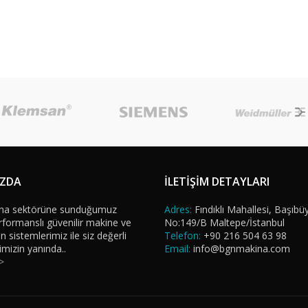
IZDA
İLETİŞİM DETAYLARI
na sektörüne sunduğumuz
Adres:
Fındıklı Mahallesi, Başıbü
formanslı güvenilir makine ve
No:149/B Maltepe/İstanbul
sistemlerimiz ile siz değerli
Telefon:
+90 216 504 63 98
imizin yanında..
Email:
info@bgnmakina.com
>