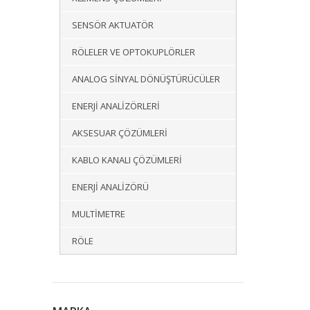
SENSÖR AKTUATÖR
RÖLELER VE OPTOKUPLÖRLER
ANALOG SINYAL DÖNÜŞTÜRÜCÜLER
ENERJI ANALIZÖRLERI
AKSESUAR ÇÖZÜMLERI
KABLO KANALI ÇÖZÜMLERI
ENERJI ANALIZÖRÜ
MULTIMETRE
RÖLE