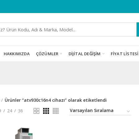
HAKKIMIZDA
ÇÖZÜMLER
DIJITAL DEĞIŞIM
FIYAT LISTESI
Ürünler “atv930c16n4 cihazı” olarak etiketlendi
9
24
36