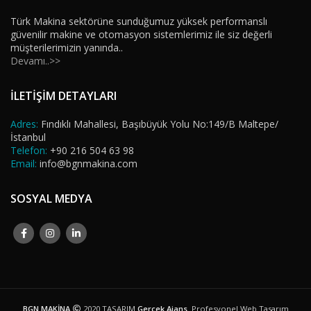
Türk Makina sektörüne sunduğumuz yüksek performanslı
güvenilir makine ve otomasyon sistemlerimiz ile siz değerli
müşterilerimizin yanında..
Devamı..>>
İLETİŞİM DETAYLARI
Adres:
Fındıklı Mahallesi, Başıbüyük Yolu No:149/B Maltepe/
İstanbul
Telefon:
+90 216 504 63 98
Email:
info@bgnmakina.com
SOSYAL MEDYA
BGN MAKİNA
2020 TASARIM
Gerçek Ajans
. Profesyonel Web Tasarım