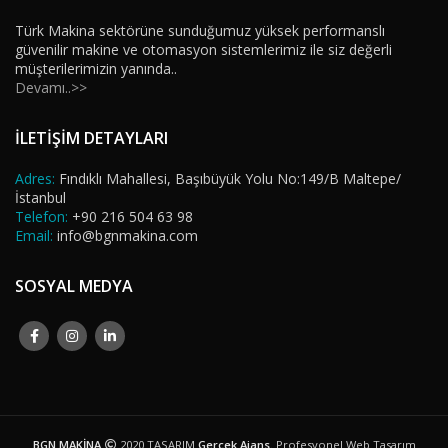
Türk Makina sektörüne sunduğumuz yüksek performanslı
güvenilir makine ve otomasyon sistemlerimiz ile siz değerli
müşterilerimizin yanında..
Devamı..>>
İLETİŞİM DETAYLARI
Adres:
Fındıklı Mahallesi, Başıbüyük Yolu No:149/B Maltepe/
İstanbul
Telefon:
+90 216 504 63 98
Email:
info@bgnmakina.com
SOSYAL MEDYA
BGN MAKİNA
2020 TASARIM
Gerçek Ajans
. Profesyonel Web Tasarım