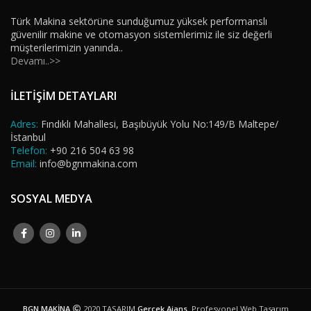
Türk Makina sektörüne sunduğumuz yüksek performanslı
güvenilir makine ve otomasyon sistemlerimiz ile siz değerli
müşterilerimizin yanında..
Devamı..>>
İLETİŞİM DETAYLARI
Adres:
Fındıklı Mahallesi, Başıbüyük Yolu No:149/B Maltepe/
İstanbul
Telefon:
+90 216 504 63 98
Email:
info@bgnmakina.com
SOSYAL MEDYA
BGN MAKİNA
2020 TASARIM
Gerçek Ajans
. Profesyonel Web Tasarım