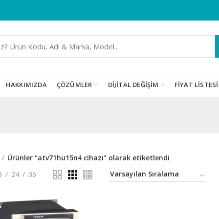
HAKKIMIZDA
ÇÖZÜMLER
DIJITAL DEĞIŞIM
FIYAT LISTESI
Ürünler “atv71hu15n4 cihazı” olarak etiketlendi
9
24
36