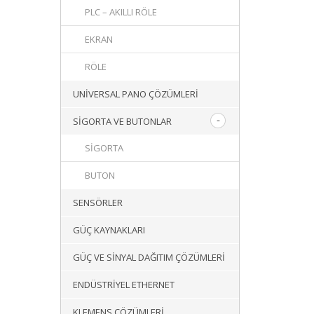
PLC – AKILLI RÖLE
EKRAN
RÖLE
UNIVERSAL PANO ÇÖZÜMLERI
SIGORTA VE BUTONLAR
SIGORTA
BUTON
SENSÖRLER
GÜÇ KAYNAKLARI
GÜÇ VE SINYAL DAĞITIM ÇÖZÜMLERI
ENDÜSTRIYEL ETHERNET
KLEMENS ÇÖZÜMLERI