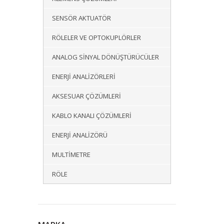
SENSÖR AKTUATÖR
RÖLELER VE OPTOKUPLÖRLER
ANALOG SINYAL DÖNÜŞTÜRÜCÜLER
ENERJI ANALIZÖRLERI
AKSESUAR ÇÖZÜMLERI
KABLO KANALI ÇÖZÜMLERI
ENERJI ANALIZÖRÜ
MULTIMETRE
RÖLE