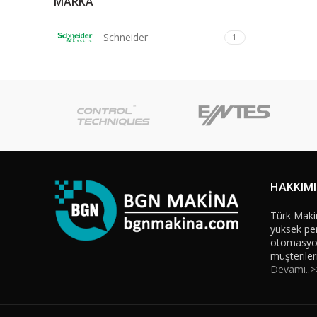
MARKA
Schneider
1
HAKKIM
Türk Maki
yüksek per
otomasyon 
müşteriler
Devamı..>