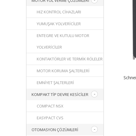
MOTOR YOL VERME ÇÖZÜMLERI
HIZ KONTROL CIHAZLARI
YUMUŞAK YOLVERICILER
ENTEGRE VE KUTULU MOTOR
YOLVERICILER
KONTAKTÖRLER VE TERMIK RÖLELER
MOTOR KORUMA ŞALTERLERI
Schne
EMNIYET ŞALTERLERI
KOMPAKT TIP DEVRE KESICILER
COMPACT NSX
EASYPACT CVS
OTOMASYON ÇÖZÜMLERI