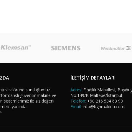
IZDA
İLETİŞİM DETAYLARI
na sektörüne sunduğumuz
Adres:
Fındıklı Mahallesi, Başıbü
formanslı güvenilir makine ve
No:149/B Maltepe/İstanbul
sistemlerimiz ile siz değerli
Telefon:
+90 216 504 63 98
imizin yanında..
Email:
info@bgnmakina.com
>