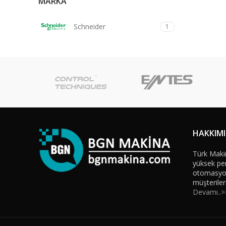
MARKA
Schneider
1
HAKKIM
Türk Maki
yüksek per
otomasyon 
müşteriler
Devamı..>