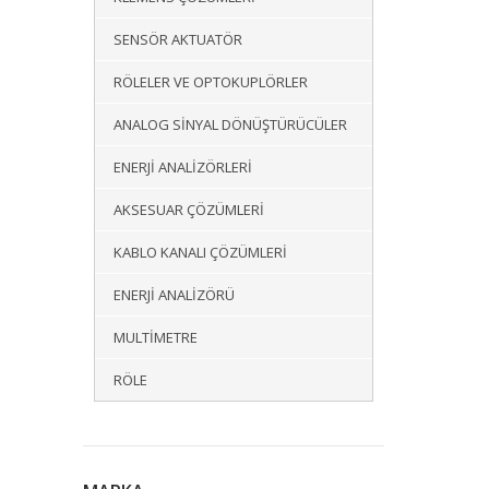
SENSÖR AKTUATÖR
RÖLELER VE OPTOKUPLÖRLER
ANALOG SINYAL DÖNÜŞTÜRÜCÜLER
ENERJI ANALIZÖRLERI
AKSESUAR ÇÖZÜMLERI
KABLO KANALI ÇÖZÜMLERI
ENERJI ANALIZÖRÜ
MULTIMETRE
RÖLE