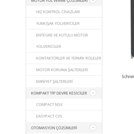
MOTOR YOL VERME ÇÖZÜMLERI
HIZ KONTROL CIHAZLARI
YUMUŞAK YOLVERICILER
ENTEGRE VE KUTULU MOTOR
YOLVERICILER
KONTAKTÖRLER VE TERMIK RÖLELER
MOTOR KORUMA ŞALTERLERI
Schne
EMNIYET ŞALTERLERI
KOMPAKT TIP DEVRE KESICILER
COMPACT NSX
EASYPACT CVS
OTOMASYON ÇÖZÜMLERI