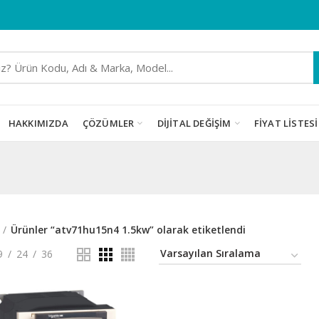
HAKKIMIZDA
ÇÖZÜMLER
DIJITAL DEĞIŞIM
FIYAT LISTESI
Ürünler “atv71hu15n4 1.5kw” olarak etiketlendi
9
24
36