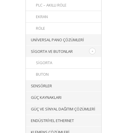
PLC – AKILLI RÖLE
EKRAN
RÖLE
UNIVERSAL PANO ÇÖZÜMLERI
SIGORTA VE BUTONLAR
SIGORTA
BUTON
SENSÖRLER
GÜÇ KAYNAKLARI
GÜÇ VE SINYAL DAĞITIM ÇÖZÜMLERI
ENDÜSTRIYEL ETHERNET
KLEMENS ÇÖZÜMLERI