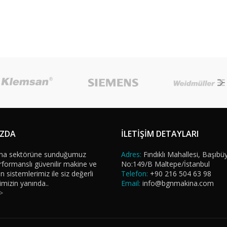
IZDA
İLETİŞİM DETAYLARI
na sektörüne sunduğumuz
Adres:
Fındıklı Mahallesi, Başıbü
formanslı güvenilir makine ve
No:149/B Maltepe/İstanbul
sistemlerimiz ile siz değerli
Telefon:
+90 216 504 63 98
imizin yanında..
Email:
info@bgnmakina.com
>