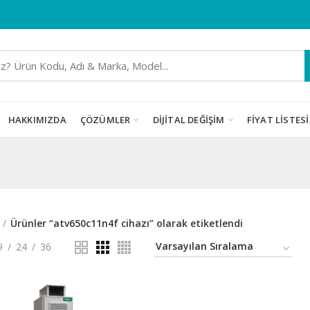
HAKKIMIZDA
ÇÖZÜMLER
DIJITAL DEĞIŞIM
FIYAT LISTESI
Ürünler “atv650c11n4f cihazı” olarak etiketlendi
9
24
36