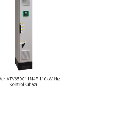
der ATV650C11N4F 110kW Hız
Kontrol Cihazı