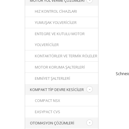
MOTOR YOL VERME ÇÖZÜMLERI
HIZ KONTROL CIHAZLARI
YUMUŞAK YOLVERICILER
ENTEGRE VE KUTULU MOTOR
YOLVERICILER
KONTAKTÖRLER VE TERMIK RÖLELER
MOTOR KORUMA ŞALTERLERI
Schnei
EMNIYET ŞALTERLERI
KOMPAKT TIP DEVRE KESICILER
COMPACT NSX
EASYPACT CVS
OTOMASYON ÇÖZÜMLERI