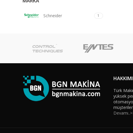
MARKA
Schneider
1
HAKKIM
Türk Maki
yüksek per
otomasyon 
müşteriler
Devamı..>