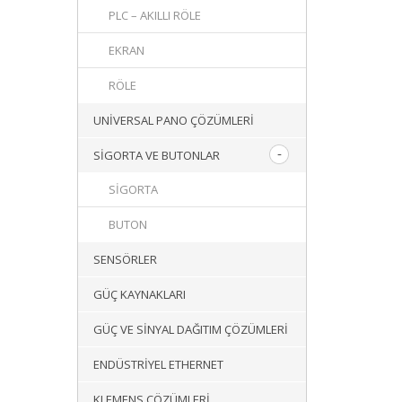
PLC – AKILLI RÖLE
EKRAN
RÖLE
UNIVERSAL PANO ÇÖZÜMLERI
SIGORTA VE BUTONLAR
SIGORTA
BUTON
SENSÖRLER
GÜÇ KAYNAKLARI
GÜÇ VE SINYAL DAĞITIM ÇÖZÜMLERI
ENDÜSTRIYEL ETHERNET
KLEMENS ÇÖZÜMLERI