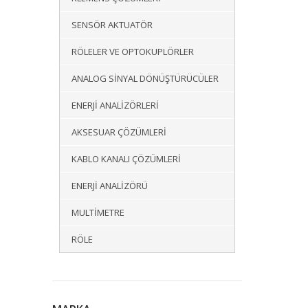
SENSÖR AKTUATÖR
RÖLELER VE OPTOKUPLÖRLER
ANALOG SINYAL DÖNÜŞTÜRÜCÜLER
ENERJI ANALIZÖRLERI
AKSESUAR ÇÖZÜMLERI
KABLO KANALI ÇÖZÜMLERI
ENERJI ANALIZÖRÜ
MULTIMETRE
RÖLE