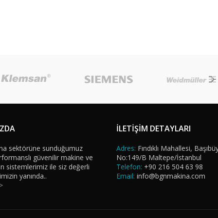
IZDA
İLETİŞİM DETAYLARI
na sektörüne sunduğumuz
Adres:
Fındıklı Mahallesi, Başıbü
formanslı güvenilir makine ve
No:149/B Maltepe/İstanbul
sistemlerimiz ile siz değerli
Telefon:
+90 216 504 63 98
imizin yanında..
Email:
info@bgnmakina.com
>