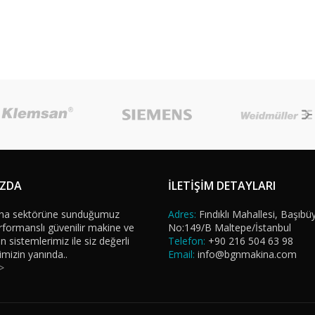
IZDA
İLETİŞİM DETAYLARI
na sektörüne sunduğumuz
Adres:
Fındıklı Mahallesi, Başıbü
formanslı güvenilir makine ve
No:149/B Maltepe/İstanbul
sistemlerimiz ile siz değerli
Telefon:
+90 216 504 63 98
imizin yanında..
Email:
info@bgnmakina.com
>