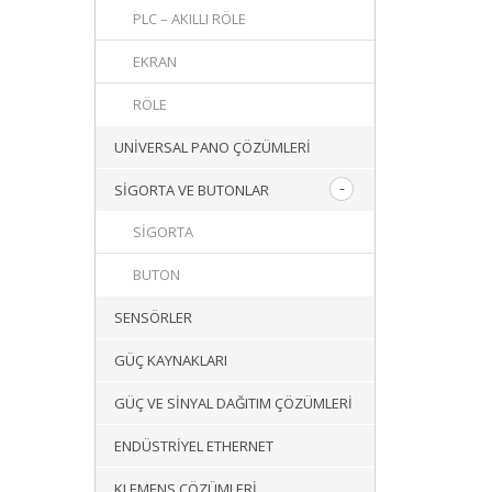
PLC – AKILLI RÖLE
EKRAN
RÖLE
UNIVERSAL PANO ÇÖZÜMLERI
SIGORTA VE BUTONLAR
SIGORTA
BUTON
SENSÖRLER
GÜÇ KAYNAKLARI
GÜÇ VE SINYAL DAĞITIM ÇÖZÜMLERI
ENDÜSTRIYEL ETHERNET
KLEMENS ÇÖZÜMLERI