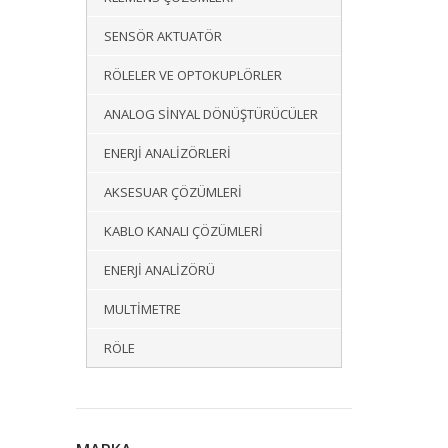
SENSÖR AKTUATÖR
RÖLELER VE OPTOKUPLÖRLER
ANALOG SINYAL DÖNÜŞTÜRÜCÜLER
ENERJI ANALIZÖRLERI
AKSESUAR ÇÖZÜMLERI
KABLO KANALI ÇÖZÜMLERI
ENERJI ANALIZÖRÜ
MULTIMETRE
RÖLE