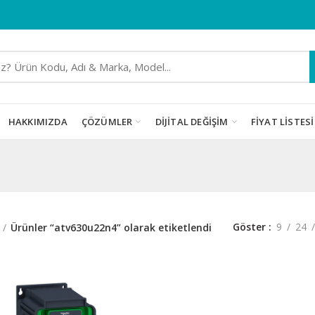
HAKKIMIZDA
ÇÖZÜMLER
DIJITAL DEĞIŞIM
FIYAT LISTESI
Göster
9
24
Ürünler “atv630u22n4” olarak etiketlendi