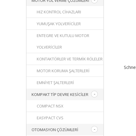
MOTOR YOL VERME ÇÖZÜMLERI
HIZ KONTROL CIHAZLARI
YUMUŞAK YOLVERICILER
ENTEGRE VE KUTULU MOTOR
YOLVERICILER
KONTAKTÖRLER VE TERMIK RÖLELER
Schne
MOTOR KORUMA ŞALTERLERI
EMNIYET ŞALTERLERI
KOMPAKT TIP DEVRE KESICILER
COMPACT NSX
EASYPACT CVS
OTOMASYON ÇÖZÜMLERI