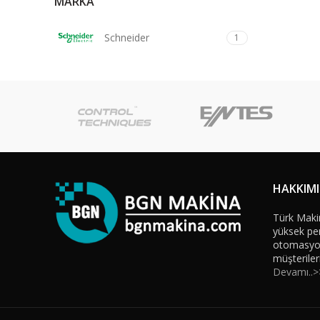
MARKA
Schneider
1
HAKKIM
Türk Maki
yüksek per
otomasyon 
müşteriler
Devamı..>