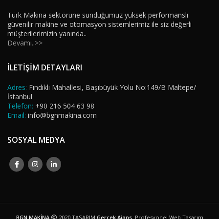
Türk Makina sektörüne sunduğumuz yüksek performanslı
güvenilir makine ve otomasyon sistemlerimiz ile siz değerli
müşterilerimizin yanında..
Devamı..>>
İLETİŞİM DETAYLARI
Adres:
Fındıklı Mahallesi, Başıbüyük Yolu No:149/B Maltepe/
İstanbul
Telefon:
+90 216 504 63 98
Email:
info@bgnmakina.com
SOSYAL MEDYA
BGN MAKİNA
2020 TASARIM
Gerçek Ajans
. Profesyonel Web Tasarım