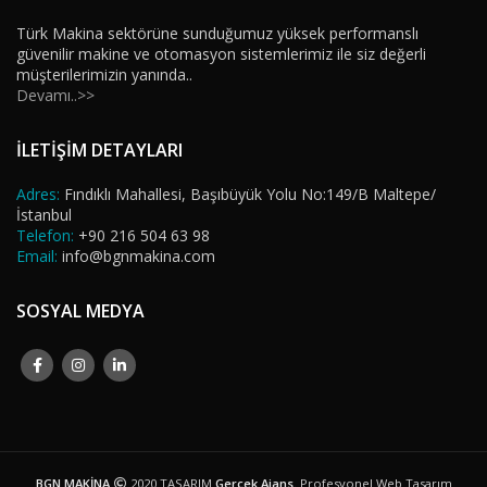
Türk Makina sektörüne sunduğumuz yüksek performanslı
güvenilir makine ve otomasyon sistemlerimiz ile siz değerli
müşterilerimizin yanında..
Devamı..>>
İLETİŞİM DETAYLARI
Adres:
Fındıklı Mahallesi, Başıbüyük Yolu No:149/B Maltepe/
İstanbul
Telefon:
+90 216 504 63 98
Email:
info@bgnmakina.com
SOSYAL MEDYA
BGN MAKİNA
2020 TASARIM
Gerçek Ajans
. Profesyonel Web Tasarım