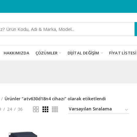
HAKKIMIZDA
ÇÖZÜMLER
DIJITAL DEĞIŞIM
FIYAT LISTESI
Ürünler “atv630d18n4 cihazı” olarak etiketlendi
9
24
36