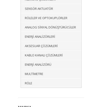
SENSÖR AKTUATÖR
RÖLELER VE OPTOKUPLÖRLER
ANALOG SINYAL DÖNÜŞTÜRÜCÜLER
ENERJI ANALIZÖRLERI
AKSESUAR ÇÖZÜMLERI
KABLO KANALI ÇÖZÜMLERI
ENERJI ANALIZÖRÜ
MULTIMETRE
RÖLE