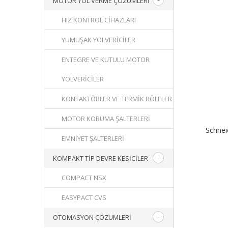
MOTOR YOL VERME ÇÖZÜMLERI
HIZ KONTROL CIHAZLARI
YUMUŞAK YOLVERICILER
ENTEGRE VE KUTULU MOTOR
YOLVERICILER
KONTAKTÖRLER VE TERMIK RÖLELER
MOTOR KORUMA ŞALTERLERI
Schne
EMNIYET ŞALTERLERI
KOMPAKT TIP DEVRE KESICILER
COMPACT NSX
EASYPACT CVS
OTOMASYON ÇÖZÜMLERI