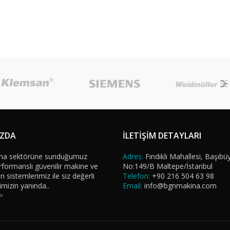
IZDA
İLETİŞİM DETAYLARI
na sektörüne sunduğumuz
Adres:
Fındıklı Mahallesi, Başıbü
formanslı güvenilir makine ve
No:149/B Maltepe/İstanbul
sistemlerimiz ile siz değerli
Telefon:
+90 216 504 63 98
imizin yanında..
Email:
info@bgnmakina.com
>