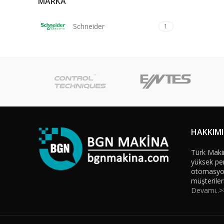
MARKA
Schneider
1
HAKKIM
Türk Maki
yüksek per
otomasyon 
müşteriler
Devamı..>