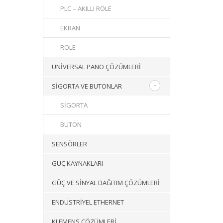
PLC – AKILLI RÖLE
EKRAN
RÖLE
UNIVERSAL PANO ÇÖZÜMLERI
SIGORTA VE BUTONLAR
SIGORTA
BUTON
SENSÖRLER
GÜÇ KAYNAKLARI
GÜÇ VE SINYAL DAĞITIM ÇÖZÜMLERI
ENDÜSTRIYEL ETHERNET
KLEMENS ÇÖZÜMLERI