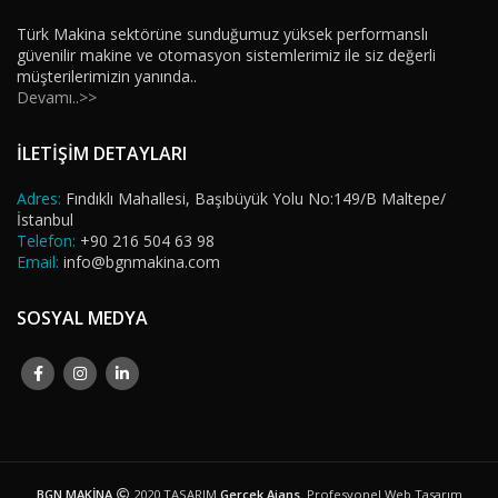
Türk Makina sektörüne sunduğumuz yüksek performanslı
güvenilir makine ve otomasyon sistemlerimiz ile siz değerli
müşterilerimizin yanında..
Devamı..>>
İLETİŞİM DETAYLARI
Adres:
Fındıklı Mahallesi, Başıbüyük Yolu No:149/B Maltepe/
İstanbul
Telefon:
+90 216 504 63 98
Email:
info@bgnmakina.com
SOSYAL MEDYA
BGN MAKİNA
2020 TASARIM
Gerçek Ajans
. Profesyonel Web Tasarım