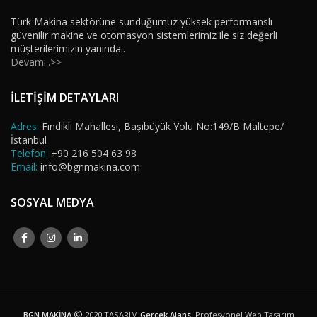
Türk Makina sektörüne sunduğumuz yüksek performanslı
güvenilir makine ve otomasyon sistemlerimiz ile siz değerli
müşterilerimizin yanında..
Devamı..>>
İLETİŞİM DETAYLARI
Adres:
Fındıklı Mahallesi, Başıbüyük Yolu No:149/B Maltepe/
İstanbul
Telefon:
+90 216 504 63 98
Email:
info@bgnmakina.com
SOSYAL MEDYA
BGN MAKİNA
2020 TASARIM
Gerçek Ajans
. Profesyonel Web Tasarım