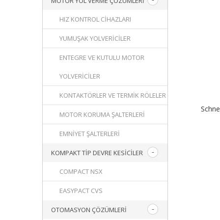
MOTOR YOL VERME ÇÖZÜMLERI
HIZ KONTROL CIHAZLARI
YUMUŞAK YOLVERICILER
ENTEGRE VE KUTULU MOTOR
YOLVERICILER
KONTAKTÖRLER VE TERMIK RÖLELER
Schne
MOTOR KORUMA ŞALTERLERI
EMNIYET ŞALTERLERI
KOMPAKT TIP DEVRE KESICILER
COMPACT NSX
EASYPACT CVS
OTOMASYON ÇÖZÜMLERI