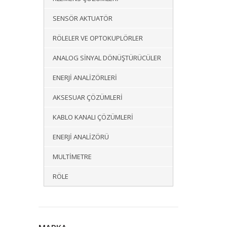
SENSÖR AKTUATÖR
RÖLELER VE OPTOKUPLÖRLER
ANALOG SINYAL DÖNÜŞTÜRÜCÜLER
ENERJI ANALIZÖRLERI
AKSESUAR ÇÖZÜMLERI
KABLO KANALI ÇÖZÜMLERI
ENERJI ANALIZÖRÜ
MULTIMETRE
RÖLE