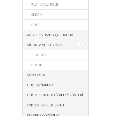
PLC – AKILLI RÖLE
EKRAN
RÖLE
UNIVERSAL PANO ÇÖZÜMLERI
SIGORTA VE BUTONLAR
SIGORTA
BUTON
SENSÖRLER
GÜÇ KAYNAKLARI
GÜÇ VE SINYAL DAĞITIM ÇÖZÜMLERI
ENDÜSTRIYEL ETHERNET
KLEMENS ÇÖZÜMLERI