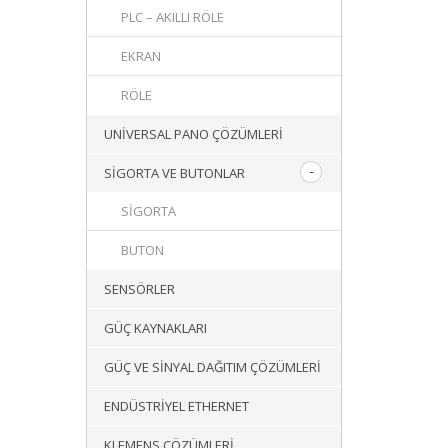
PLC – AKILLI RÖLE
EKRAN
RÖLE
UNIVERSAL PANO ÇÖZÜMLERI
SIGORTA VE BUTONLAR
SIGORTA
BUTON
SENSÖRLER
GÜÇ KAYNAKLARI
GÜÇ VE SINYAL DAĞITIM ÇÖZÜMLERI
ENDÜSTRIYEL ETHERNET
KLEMENS ÇÖZÜMLERI