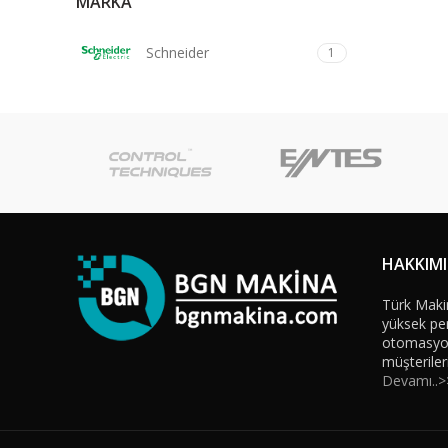
MARKA
Schneider
1
HAKKIM
Türk Maki
yüksek per
otomasyon 
müşteriler
Devamı..>