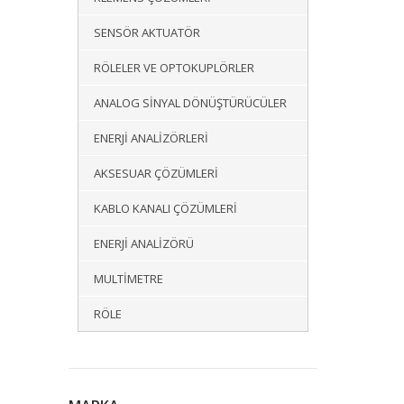
SENSÖR AKTUATÖR
RÖLELER VE OPTOKUPLÖRLER
ANALOG SINYAL DÖNÜŞTÜRÜCÜLER
ENERJI ANALIZÖRLERI
AKSESUAR ÇÖZÜMLERI
KABLO KANALI ÇÖZÜMLERI
ENERJI ANALIZÖRÜ
MULTIMETRE
RÖLE