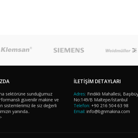
IZDA
İLETİŞİM DETAYLARI
na sektörüne sunduğumuz
Adres:
Fındıklı Mahallesi, Başıbü
formanslı güvenilir makine ve
No:149/B Maltepe/İstanbul
sistemlerimiz ile siz değerli
Telefon:
+90 216 504 63 98
imizin yanında..
Email:
info@bgnmakina.com
>