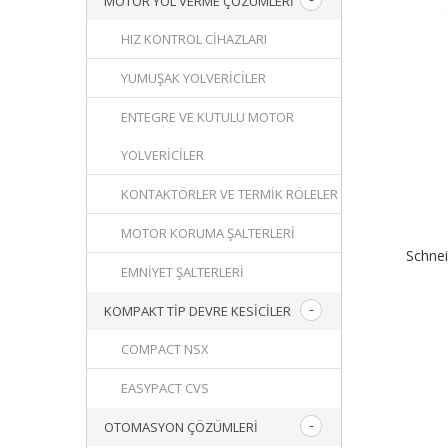
MOTOR YOL VERME ÇÖZÜMLERI
HIZ KONTROL CIHAZLARI
YUMUŞAK YOLVERICILER
ENTEGRE VE KUTULU MOTOR
YOLVERICILER
KONTAKTÖRLER VE TERMIK RÖLELER
MOTOR KORUMA ŞALTERLERI
Schne
EMNIYET ŞALTERLERI
KOMPAKT TIP DEVRE KESICILER
COMPACT NSX
EASYPACT CVS
OTOMASYON ÇÖZÜMLERI