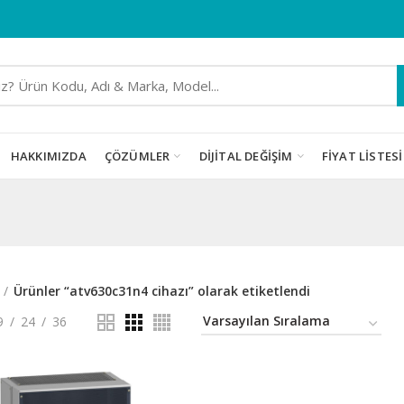
HAKKIMIZDA
ÇÖZÜMLER
DIJITAL DEĞIŞIM
FIYAT LISTESI
Ürünler “atv630c31n4 cihazı” olarak etiketlendi
9
24
36