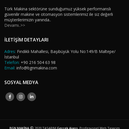
Türk Makina sektörüne sunduğumuz yüksek performanslı
güvenilir makine ve otomasyon sistemlerimiz ile siz değerli
müşterilerimizin yanında..
Devamı..>>
İLETİŞİM DETAYLARI
Adres:
Fındıklı Mahallesi, Başıbüyük Yolu No:149/B Maltepe/
İstanbul
Telefon:
+90 216 504 63 98
Email:
info@bgnmakina.com
SOSYAL MEDYA
BGN MAKİNA
2020 TASARIM
Gerçek Ajans
. Profesyonel Web Tasarım