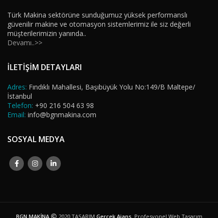
Türk Makina sektörüne sunduğumuz yüksek performanslı
güvenilir makine ve otomasyon sistemlerimiz ile siz değerli
müşterilerimizin yanında..
Devamı..>>
İLETİŞİM DETAYLARI
Adres:
Fındıklı Mahallesi, Başıbüyük Yolu No:149/B Maltepe/
İstanbul
Telefon:
+90 216 504 63 98
Email:
info@bgnmakina.com
SOSYAL MEDYA
BGN MAKİNA
2020 TASARIM
Gerçek Ajans
. Profesyonel Web Tasarım