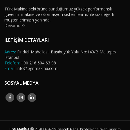
Türk Makina sektörüne sunduğumuz yüksek performanslı
güvenilir makine ve otomasyon sistemlerimiz ile siz değerli
müşterilerimizin yanında..
Devamı..>>
İLETİŞİM DETAYLARI
Adres:
Fındıklı Mahallesi, Başıbüyük Yolu No:149/B Maltepe/
İstanbul
Telefon:
+90 216 504 63 98
Email:
info@bgnmakina.com
SOSYAL MEDYA
BGN MAKİNA
2020 TASARIM
Gerçek Ajans
. Profesyonel Web Tasarım