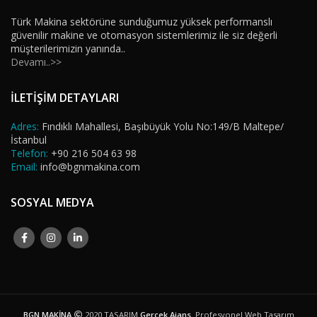
Türk Makina sektörüne sunduğumuz yüksek performanslı
güvenilir makine ve otomasyon sistemlerimiz ile siz değerli
müşterilerimizin yanında..
Devamı..>>
İLETİŞİM DETAYLARI
Adres:
Fındıklı Mahallesi, Başıbüyük Yolu No:149/B Maltepe/
İstanbul
Telefon:
+90 216 504 63 98
Email:
info@bgnmakina.com
SOSYAL MEDYA
BGN MAKİNA
2020 TASARIM
Gerçek Ajans
. Profesyonel Web Tasarım