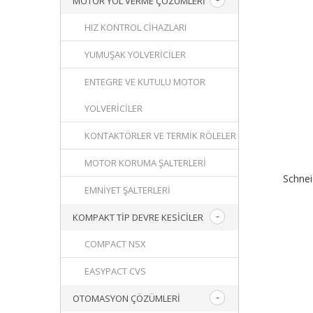
MOTOR YOL VERME ÇÖZÜMLERI
HIZ KONTROL CIHAZLARI
YUMUŞAK YOLVERICILER
ENTEGRE VE KUTULU MOTOR
YOLVERICILER
KONTAKTÖRLER VE TERMIK RÖLELER
MOTOR KORUMA ŞALTERLERI
Schne
EMNIYET ŞALTERLERI
KOMPAKT TIP DEVRE KESICILER
COMPACT NSX
EASYPACT CVS
OTOMASYON ÇÖZÜMLERI