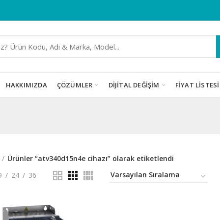
HAKKIMIZDA
ÇÖZÜMLER
DIJITAL DEĞIŞIM
FIYAT LISTESI
Ürünler “atv340d15n4e cihazı” olarak etiketlendi
9
24
36