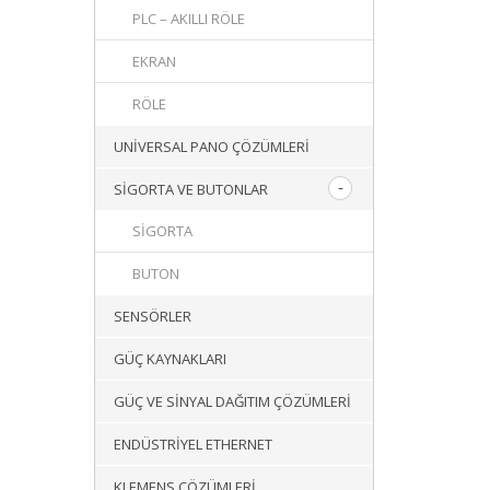
PLC – AKILLI RÖLE
EKRAN
RÖLE
UNIVERSAL PANO ÇÖZÜMLERI
SIGORTA VE BUTONLAR
SIGORTA
BUTON
SENSÖRLER
GÜÇ KAYNAKLARI
GÜÇ VE SINYAL DAĞITIM ÇÖZÜMLERI
ENDÜSTRIYEL ETHERNET
KLEMENS ÇÖZÜMLERI