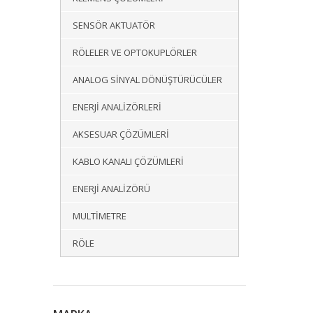
SENSÖR AKTUATÖR
RÖLELER VE OPTOKUPLÖRLER
ANALOG SINYAL DÖNÜŞTÜRÜCÜLER
ENERJI ANALIZÖRLERI
AKSESUAR ÇÖZÜMLERI
KABLO KANALI ÇÖZÜMLERI
ENERJI ANALIZÖRÜ
MULTIMETRE
RÖLE