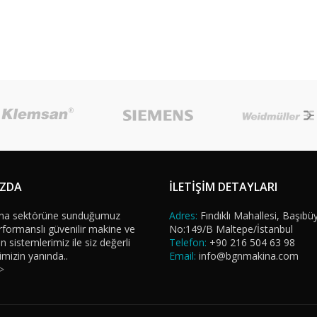
IZDA
İLETİŞİM DETAYLARI
na sektörüne sunduğumuz
Adres:
Fındıklı Mahallesi, Başıbü
formanslı güvenilir makine ve
No:149/B Maltepe/İstanbul
sistemlerimiz ile siz değerli
Telefon:
+90 216 504 63 98
imizin yanında..
Email:
info@bgnmakina.com
>