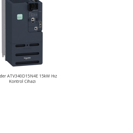
ider ATV340D15N4E 15kW Hız
Kontrol Cihazı