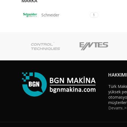
MARKA
Schneider
1
HAKKIM
Türk Maki
yüksek per
otomasyon 
müşteriler
Devamı..>