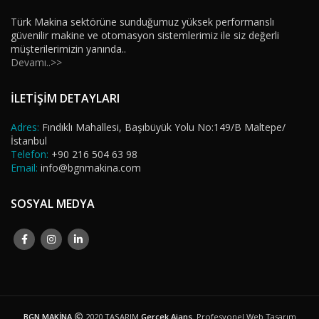
Türk Makina sektörüne sunduğumuz yüksek performanslı
güvenilir makine ve otomasyon sistemlerimiz ile siz değerli
müşterilerimizin yanında..
Devamı..>>
İLETİŞİM DETAYLARI
Adres:
Fındıklı Mahallesi, Başıbüyük Yolu No:149/B Maltepe/
İstanbul
Telefon:
+90 216 504 63 98
Email:
info@bgnmakina.com
SOSYAL MEDYA
BGN MAKİNA
2020 TASARIM
Gerçek Ajans
. Profesyonel Web Tasarım