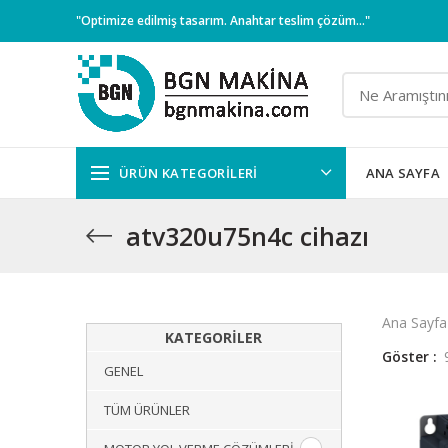
"Optimize edilmiş tasarım. Anahtar teslim çözüm..."
ÜRÜN KATEGORILERI
ANA SAYFA
atv320u75n4c cihazı
Ana Sayfa
KATEGORILER
Göster
GENEL
TÜM ÜRÜNLER