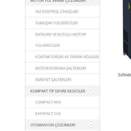
MOTOR YOL VERME ÇÖZÜMLERI
HIZ KONTROL CIHAZLARI
YUMUŞAK YOLVERICILER
ENTEGRE VE KUTULU MOTOR
YOLVERICILER
KONTAKTÖRLER VE TERMIK RÖLELER
MOTOR KORUMA ŞALTERLERI
Schne
EMNIYET ŞALTERLERI
KOMPAKT TIP DEVRE KESICILER
COMPACT NSX
EASYPACT CVS
OTOMASYON ÇÖZÜMLERI