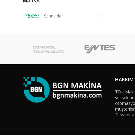
MARKA
Schneider
1
HAKKIM
Türk Maki
yüksek per
otomasyon 
müşteriler
Devamı..>