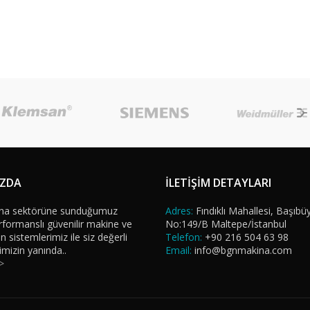
IZDA
İLETİŞİM DETAYLARI
na sektörüne sunduğumuz
Adres:
Fındıklı Mahallesi, Başıbü
formanslı güvenilir makine ve
No:149/B Maltepe/İstanbul
sistemlerimiz ile siz değerli
Telefon:
+90 216 504 63 98
imizin yanında..
Email:
info@bgnmakina.com
>