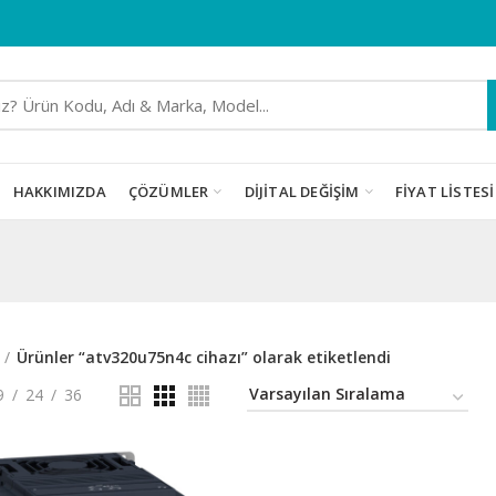
HAKKIMIZDA
ÇÖZÜMLER
DIJITAL DEĞIŞIM
FIYAT LISTESI
Ürünler “atv320u75n4c cihazı” olarak etiketlendi
9
24
36