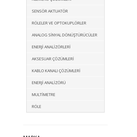
SENSÖR AKTUATÖR
RÖLELER VE OPTOKUPLÖRLER
ANALOG SINYAL DÖNÜŞTÜRÜCÜLER
ENERJI ANALIZÖRLERI
AKSESUAR ÇÖZÜMLERI
KABLO KANALI ÇÖZÜMLERI
ENERJI ANALIZÖRÜ
MULTIMETRE
RÖLE