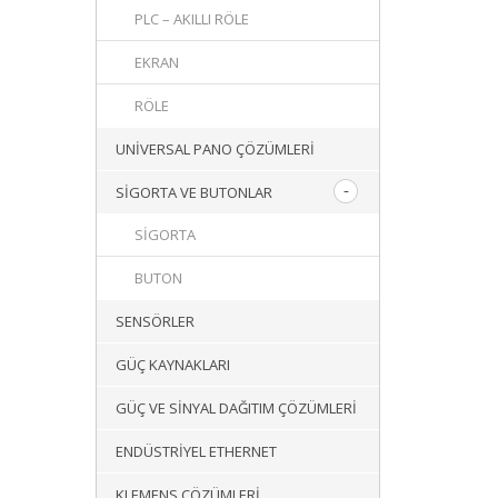
PLC – AKILLI RÖLE
EKRAN
RÖLE
UNIVERSAL PANO ÇÖZÜMLERI
SIGORTA VE BUTONLAR
SIGORTA
BUTON
SENSÖRLER
GÜÇ KAYNAKLARI
GÜÇ VE SINYAL DAĞITIM ÇÖZÜMLERI
ENDÜSTRIYEL ETHERNET
KLEMENS ÇÖZÜMLERI