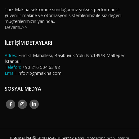
Türk Makina sektörüne sunduğumuz yüksek performanslı
güvenilir makine ve otomasyon sistemlerimiz ile siz değerli
müşterilerimizin yanında..
Devamı..>>
İLETİŞİM DETAYLARI
Adres:
Fındıklı Mahallesi, Başıbüyük Yolu No:149/B Maltepe/
İstanbul
Telefon:
+90 216 504 63 98
Email:
info@bgnmakina.com
SOSYAL MEDYA
BGN MAKİNA
2020 TASARIM
Gerçek Ajans
. Profesyonel Web Tasarım