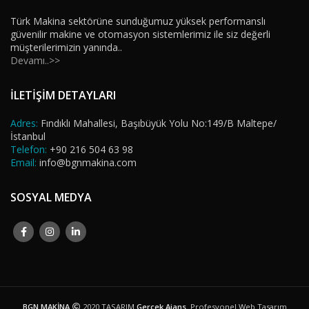
Türk Makina sektörüne sunduğumuz yüksek performanslı
güvenilir makine ve otomasyon sistemlerimiz ile siz değerli
müşterilerimizin yanında..
Devamı..>>
İLETİŞİM DETAYLARI
Adres:
Fındıklı Mahallesi, Başıbüyük Yolu No:149/B Maltepe/
İstanbul
Telefon:
+90 216 504 63 98
Email:
info@bgnmakina.com
SOSYAL MEDYA
BGN MAKİNA
2020 TASARIM
Gerçek Ajans
. Profesyonel Web Tasarım