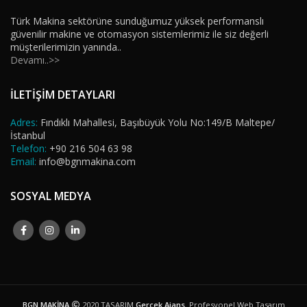
Türk Makina sektörüne sunduğumuz yüksek performanslı
güvenilir makine ve otomasyon sistemlerimiz ile siz değerli
müşterilerimizin yanında..
Devamı..>>
İLETİŞİM DETAYLARI
Adres:
Fındıklı Mahallesi, Başıbüyük Yolu No:149/B Maltepe/
İstanbul
Telefon:
+90 216 504 63 98
Email:
info@bgnmakina.com
SOSYAL MEDYA
BGN MAKİNA
2020 TASARIM
Gerçek Ajans
. Profesyonel Web Tasarım