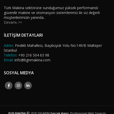
Türk Makina sektörüne sunduğumuz yüksek performanslı
güvenilir makine ve otomasyon sistemlerimiz ile siz değerli
müşterilerimizin yanında..
Devamı..>>
İLETİŞİM DETAYLARI
Adres:
Fındıklı Mahallesi, Başıbüyük Yolu No:149/B Maltepe/
İstanbul
Telefon:
+90 216 504 63 98
Email:
info@bgnmakina.com
SOSYAL MEDYA
BGN MAKİNA
2020 TASARIM
Gerçek Ajans
. Profesyonel Web Tasarım