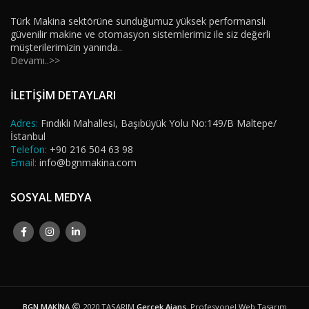
Türk Makina sektörüne sunduğumuz yüksek performanslı
güvenilir makine ve otomasyon sistemlerimiz ile siz değerli
müşterilerimizin yanında..
Devamı..>>
İLETİŞİM DETAYLARI
Adres:
Fındıklı Mahallesi, Başıbüyük Yolu No:149/B Maltepe/
İstanbul
Telefon:
+90 216 504 63 98
Email:
info@bgnmakina.com
SOSYAL MEDYA
BGN MAKİNA
2020 TASARIM
Gerçek Ajans
. Profesyonel Web Tasarım