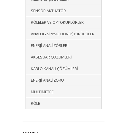
SENSÖR AKTUATÖR
RÖLELER VE OPTOKUPLÖRLER
ANALOG SINYAL DÖNÜŞTÜRÜCÜLER
ENERJI ANALIZÖRLERI
AKSESUAR ÇÖZÜMLERI
KABLO KANALI ÇÖZÜMLERI
ENERJI ANALIZÖRÜ
MULTIMETRE
RÖLE