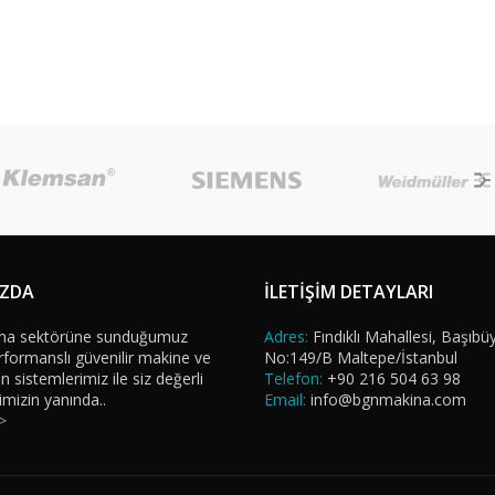
IZDA
İLETİŞİM DETAYLARI
na sektörüne sunduğumuz
Adres:
Fındıklı Mahallesi, Başıbü
formanslı güvenilir makine ve
No:149/B Maltepe/İstanbul
sistemlerimiz ile siz değerli
Telefon:
+90 216 504 63 98
imizin yanında..
Email:
info@bgnmakina.com
>