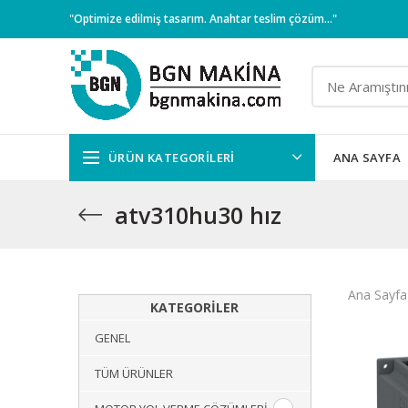
"Optimize edilmiş tasarım. Anahtar teslim çözüm..."
ÜRÜN KATEGORILERI
ANA SAYFA
atv310hu30 hız
Ana Sayfa
KATEGORILER
GENEL
TÜM ÜRÜNLER