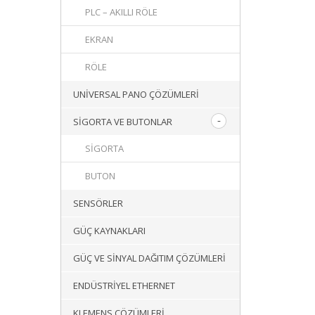
PLC – AKILLI RÖLE
EKRAN
RÖLE
UNIVERSAL PANO ÇÖZÜMLERI
SIGORTA VE BUTONLAR
SIGORTA
BUTON
SENSÖRLER
GÜÇ KAYNAKLARI
GÜÇ VE SINYAL DAĞITIM ÇÖZÜMLERI
ENDÜSTRIYEL ETHERNET
KLEMENS ÇÖZÜMLERI