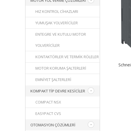
MOTOR YOL VERME ÇÖZÜMLERI
HIZ KONTROL CIHAZLARI
YUMUŞAK YOLVERICILER
ENTEGRE VE KUTULU MOTOR
YOLVERICILER
KONTAKTÖRLER VE TERMIK RÖLELER
Schne
MOTOR KORUMA ŞALTERLERI
EMNIYET ŞALTERLERI
KOMPAKT TIP DEVRE KESICILER
COMPACT NSX
EASYPACT CVS
OTOMASYON ÇÖZÜMLERI