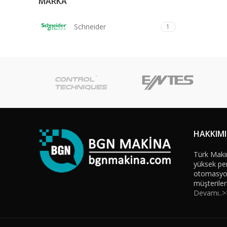
MARKA
Schneider
1
HAKKIM
Türk Maki
yüksek per
otomasyon 
müşteriler
Devamı..>