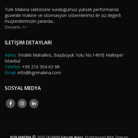
Türk Makina sektörüne sunduğumuz yüksek performanslı
güvenilir makine ve otomasyon sistemlerimiz ile siz değerli
müşterilerimizin yanında..
Devamı..>>
İLETİŞİM DETAYLARI
Adres:
Fındıklı Mahallesi, Başıbüyük Yolu No:149/B Maltepe/
İstanbul
Telefon:
+90 216 504 63 98
Email:
info@bgnmakina.com
SOSYAL MEDYA
BGN MAKİNA
2020 TASARIM
Gerçek Ajans
. Profesyonel Web Tasarım