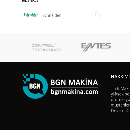
MARKA
Schneider
1
HAKKIM
Türk Maki
yüksek per
otomasyon 
müşteriler
Devamı..>