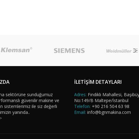
IZDA
İLETİŞİM DETAYLARI
na sektörüne sunduğumuz
Adres:
Fındıklı Mahallesi, Başıbü
formanslı güvenilir makine ve
No:149/B Maltepe/İstanbul
sistemlerimiz ile siz değerli
Telefon:
+90 216 504 63 98
imizin yanında..
Email:
info@bgnmakina.com
>