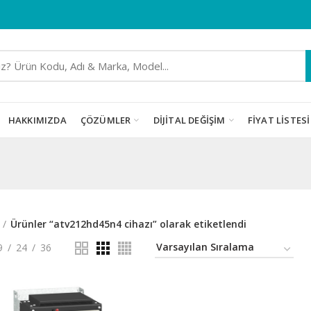
HAKKIMIZDA
ÇÖZÜMLER
DIJITAL DEĞIŞIM
FIYAT LISTESI
Ürünler “atv212hd45n4 cihazı” olarak etiketlendi
9
24
36