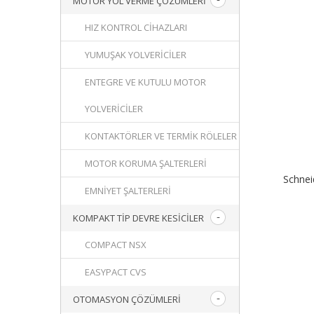
MOTOR YOL VERME ÇÖZÜMLERI
HIZ KONTROL CIHAZLARI
YUMUŞAK YOLVERICILER
ENTEGRE VE KUTULU MOTOR
YOLVERICILER
KONTAKTÖRLER VE TERMIK RÖLELER
MOTOR KORUMA ŞALTERLERI
Schne
EMNIYET ŞALTERLERI
KOMPAKT TIP DEVRE KESICILER
COMPACT NSX
EASYPACT CVS
OTOMASYON ÇÖZÜMLERI