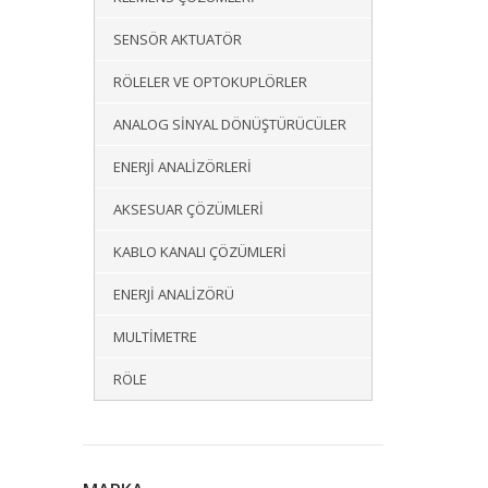
SENSÖR AKTUATÖR
RÖLELER VE OPTOKUPLÖRLER
ANALOG SINYAL DÖNÜŞTÜRÜCÜLER
ENERJI ANALIZÖRLERI
AKSESUAR ÇÖZÜMLERI
KABLO KANALI ÇÖZÜMLERI
ENERJI ANALIZÖRÜ
MULTIMETRE
RÖLE