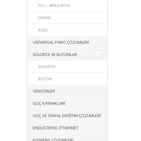
PLC – AKILLI RÖLE
EKRAN
RÖLE
UNIVERSAL PANO ÇÖZÜMLERI
SIGORTA VE BUTONLAR
SIGORTA
BUTON
SENSÖRLER
GÜÇ KAYNAKLARI
GÜÇ VE SINYAL DAĞITIM ÇÖZÜMLERI
ENDÜSTRIYEL ETHERNET
KLEMENS ÇÖZÜMLERI