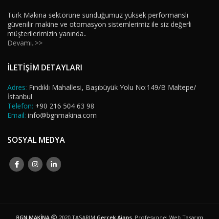
Türk Makina sektörüne sunduğumuz yüksek performanslı
güvenilir makine ve otomasyon sistemlerimiz ile siz değerli
müşterilerimizin yanında..
Devamı..>>
İLETİŞİM DETAYLARI
Adres:
Fındıklı Mahallesi, Başıbüyük Yolu No:149/B Maltepe/
İstanbul
Telefon:
+90 216 504 63 98
Email:
info@bgnmakina.com
SOSYAL MEDYA
BGN MAKİNA
2020 TASARIM
Gerçek Ajans
. Profesyonel Web Tasarım