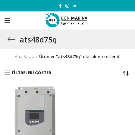
ats48d75q
Ana Sayfa
Ürünler “ats48d75q” olarak etiketlendi
FILTRELERI GÖSTER