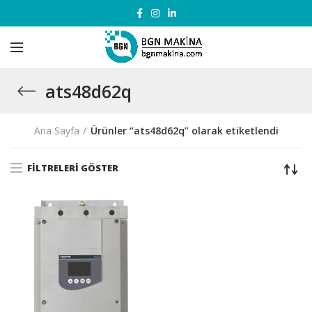
ats48d62q
Ana Sayfa
Ürünler “ats48d62q” olarak etiketlendi
FILTRELERI GÖSTER