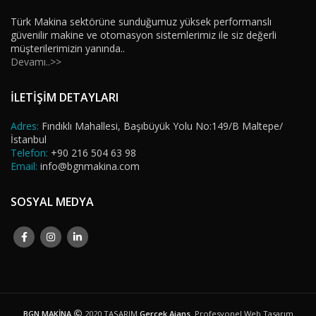
Türk Makina sektörüne sunduğumuz yüksek performanslı
güvenilir makine ve otomasyon sistemlerimiz ile siz değerli
müşterilerimizin yanında..
Devamı..>>
İLETİŞİM DETAYLARI
Adres:
Fındıklı Mahallesi, Başıbüyük Yolu No:149/B Maltepe/
İstanbul
Telefon:
+90 216 504 63 98
Email:
info@bgnmakina.com
SOSYAL MEDYA
BGN MAKİNA
2020 TASARIM
Gerçek Ajans
. Profesyonel Web Tasarım