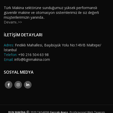
Türk Makina sektörüne sunduğumuz yüksek performanslı
güvenilir makine ve otomasyon sistemlerimiz ile siz değerli
müşterilerimizin yanında..
Devamı..>>
İLETİŞİM DETAYLARI
Adres:
Fındıklı Mahallesi, Başıbüyük Yolu No:149/B Maltepe/
İstanbul
Telefon:
+90 216 504 63 98
Email:
info@bgnmakina.com
SOSYAL MEDYA
BGN MAKİNA
2020 TASARIM
Gerçek Ajans
. Profesyonel Web Tasarım