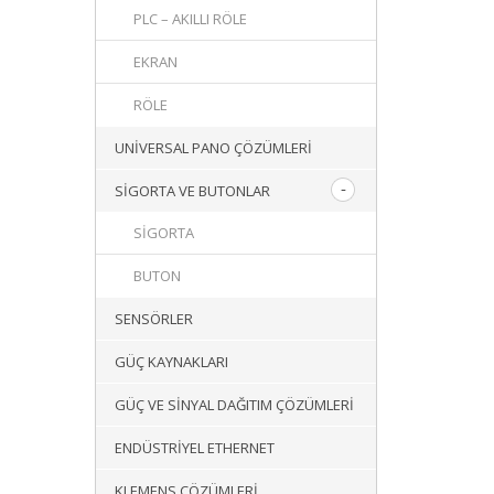
PLC – AKILLI RÖLE
EKRAN
RÖLE
UNIVERSAL PANO ÇÖZÜMLERI
SIGORTA VE BUTONLAR
SIGORTA
BUTON
SENSÖRLER
GÜÇ KAYNAKLARI
GÜÇ VE SINYAL DAĞITIM ÇÖZÜMLERI
ENDÜSTRIYEL ETHERNET
KLEMENS ÇÖZÜMLERI