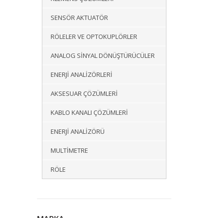
SENSÖR AKTUATÖR
RÖLELER VE OPTOKUPLÖRLER
ANALOG SINYAL DÖNÜŞTÜRÜCÜLER
ENERJI ANALIZÖRLERI
AKSESUAR ÇÖZÜMLERI
KABLO KANALI ÇÖZÜMLERI
ENERJI ANALIZÖRÜ
MULTIMETRE
RÖLE