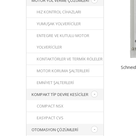
MOTOR YOL VERME ÇÖZÜMLERI
HIZ KONTROL CIHAZLARI
YUMUŞAK YOLVERICILER
ENTEGRE VE KUTULU MOTOR
YOLVERICILER
KONTAKTÖRLER VE TERMIK RÖLELER
Schnei
MOTOR KORUMA ŞALTERLERI
EMNIYET ŞALTERLERI
KOMPAKT TIP DEVRE KESICILER
COMPACT NSX
EASYPACT CVS
OTOMASYON ÇÖZÜMLERI