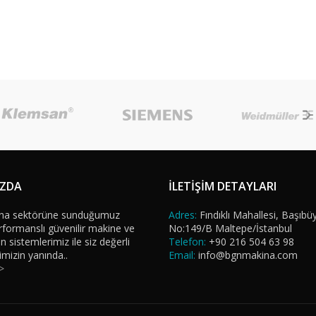
IZDA
İLETİŞİM DETAYLARI
na sektörüne sunduğumuz
Adres:
Fındıklı Mahallesi, Başıbü
formanslı güvenilir makine ve
No:149/B Maltepe/İstanbul
sistemlerimiz ile siz değerli
Telefon:
+90 216 504 63 98
imizin yanında..
Email:
info@bgnmakina.com
>