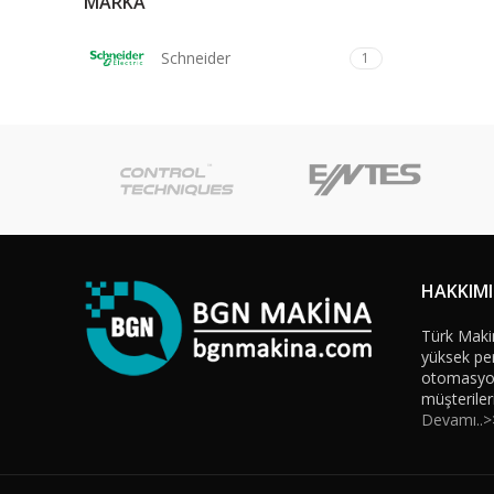
MARKA
Schneider
1
HAKKIM
Türk Maki
yüksek per
otomasyon 
müşteriler
Devamı..>