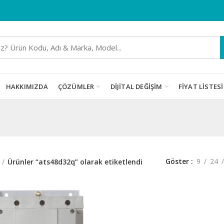
HAKKIMIZDA
ÇÖZÜMLER
DIJITAL DEĞIŞIM
FIYAT LISTESI
Göster
9
24
Ürünler “ats48d32q” olarak etiketlendi